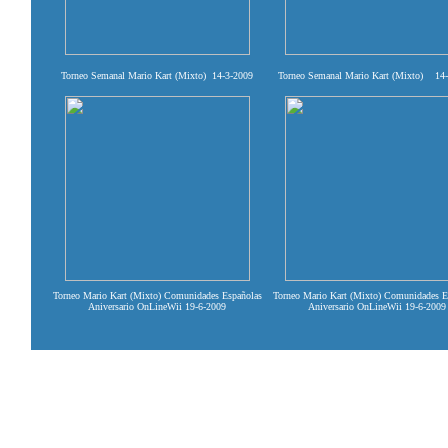
Torneo Semanal Mario Kart (Mixto) 14-3-2009
Torneo Semanal Mario Kart (Mixto) 14
Torneo Mario Kart (Mixto) Comunidades Españolas
Torneo Mario Kart (Mixto) Comunidades E
Aniversario OnLineWii 19-6-2009
Aniversario OnLineWii 19-6-2009