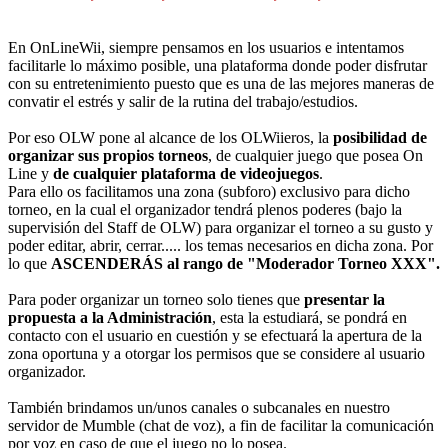
En OnLineWii, siempre pensamos en los usuarios e intentamos
facilitarle lo máximo posible, una plataforma donde poder disfrutar
con su entretenimiento puesto que es una de las mejores maneras de
convatir el estrés y salir de la rutina del trabajo/estudios.
Por eso OLW pone al alcance de los OLWiieros, la
posibilidad de
organizar sus propios torneos
, de cualquier juego que posea On
Line y
de cualquier plataforma de videojuegos
.
Para ello os facilitamos una zona (subforo) exclusivo para dicho
torneo, en la cual el organizador tendrá plenos poderes (bajo la
supervisión del Staff de OLW) para organizar el torneo a su gusto y
poder editar, abrir, cerrar..... los temas necesarios en dicha zona. Por
lo que
ASCENDERÁS al rango de "Moderador Torneo XXX".
Para poder organizar un torneo solo tienes que
presentar la
propuesta a la Administración
, esta la estudiará, se pondrá en
contacto con el usuario en cuestión y se efectuará la apertura de la
zona oportuna y a otorgar los permisos que se considere al usuario
organizador.
También brindamos un/unos canales o subcanales en nuestro
servidor de Mumble (chat de voz), a fin de facilitar la comunicación
por voz en caso de que el juego no lo posea.