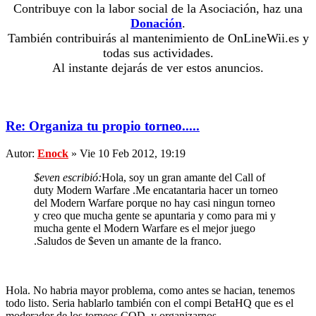
Contribuye con la labor social de la Asociación, haz una
Donación
.
También contribuirás al mantenimiento de OnLineWii.es y
todas sus actividades.
Al instante dejarás de ver estos anuncios.
Re: Organiza tu propio torneo.....
Autor:
Enock
» Vie 10 Feb 2012, 19:19
$even escribió:
Hola, soy un gran amante del Call of
duty Modern Warfare .Me encatantaria hacer un torneo
del Modern Warfare porque no hay casi ningun torneo
y creo que mucha gente se apuntaria y como para mi y
mucha gente el Modern Warfare es el mejor juego
.Saludos de $even un amante de la franco.
Hola. No habria mayor problema, como antes se hacian, tenemos
todo listo. Seria hablarlo también con el compi BetaHQ que es el
moderador de los torneos COD, y organizarnos.