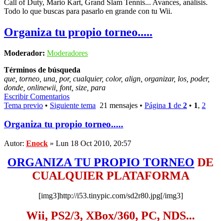
Call of Duty, Mario Kart, Grand Slam Tennis... Avances, análisis.
Todo lo que buscas para pasarlo en grande con tu Wii.
Organiza tu propio torneo.....
Moderador:
Moderadores
Términos de búsqueda
que, torneo, una, por, cualquier, color, align, organizar, los, poder,
donde, onlinewii, font, size, para
Escribir Comentarios
Tema previo
•
Siguiente tema
21 mensajes •
Página
1
de
2
•
1
,
2
Organiza tu propio torneo.....
Autor:
Enock
» Lun 18 Oct 2010, 20:57
ORGANIZA TU PROPIO TORNEO
DE
CUALQUIER PLATAFORMA
[img3]http://i53.tinypic.com/sd2r80.jpg[/img3]
Wii, PS2/3, XBox/360, PC, NDS...