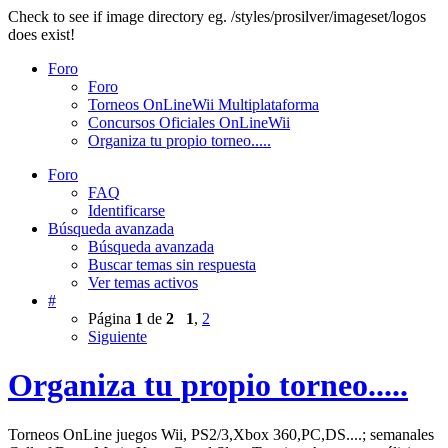
Check to see if image directory eg. /styles/prosilver/imageset/logos
does exist!
Foro
Foro
Torneos OnLineWii Multiplataforma
Concursos Oficiales OnLineWii
Organiza tu propio torneo.....
Foro
FAQ
Identificarse
Búsqueda avanzada
Búsqueda avanzada
Buscar temas sin respuesta
Ver temas activos
#
Página
1
de
2
1
,
2
Siguiente
Organiza tu propio torneo.....
Torneos OnLine juegos Wii, PS2/3,Xbox 360,PC,DS....; semanales