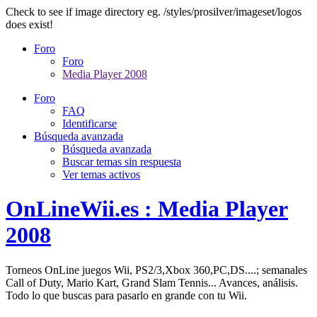
Check to see if image directory eg. /styles/prosilver/imageset/logos
does exist!
Foro
Foro
Media Player 2008
Foro
FAQ
Identificarse
Búsqueda avanzada
Búsqueda avanzada
Buscar temas sin respuesta
Ver temas activos
OnLineWii.es : Media Player
2008
Torneos OnLine juegos Wii, PS2/3,Xbox 360,PC,DS....; semanales
Call of Duty, Mario Kart, Grand Slam Tennis... Avances, análisis.
Todo lo que buscas para pasarlo en grande con tu Wii.