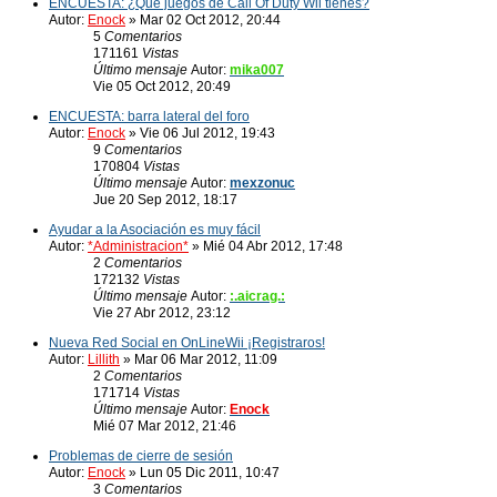
ENCUESTA: ¿Que juegos de Call Of Duty Wii tienes?
Autor:
Enock
» Mar 02 Oct 2012, 20:44
5
Comentarios
171161
Vistas
Último mensaje
Autor:
mika007
Vie 05 Oct 2012, 20:49
ENCUESTA: barra lateral del foro
Autor:
Enock
» Vie 06 Jul 2012, 19:43
9
Comentarios
170804
Vistas
Último mensaje
Autor:
mexzonuc
Jue 20 Sep 2012, 18:17
Ayudar a la Asociación es muy fácil
Autor:
*Administracion*
» Mié 04 Abr 2012, 17:48
2
Comentarios
172132
Vistas
Último mensaje
Autor:
:.aicrag.:
Vie 27 Abr 2012, 23:12
Nueva Red Social en OnLineWii ¡Registraros!
Autor:
Lillith
» Mar 06 Mar 2012, 11:09
2
Comentarios
171714
Vistas
Último mensaje
Autor:
Enock
Mié 07 Mar 2012, 21:46
Problemas de cierre de sesión
Autor:
Enock
» Lun 05 Dic 2011, 10:47
3
Comentarios