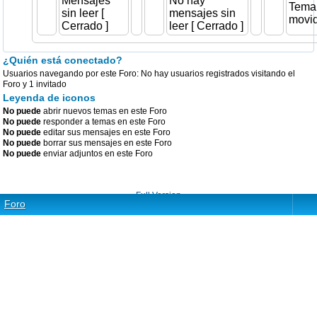
Mensajes
No hay
Tema
sin leer [
mensajes sin
movi
Cerrado ]
leer [ Cerrado ]
¿Quién está conectado?
Usuarios navegando por este Foro: No hay usuarios registrados visitando el
Foro y 1 invitado
Leyenda de iconos
No puede
abrir nuevos temas en este Foro
No puede
responder a temas en este Foro
No puede
editar sus mensajes en este Foro
No puede
borrar sus mensajes en este Foro
No puede
enviar adjuntos en este Foro
Full Version
Foro
Powered by
phpBB
© phpBB Group.
phpBB Mobile / SEO by
Artodia
.