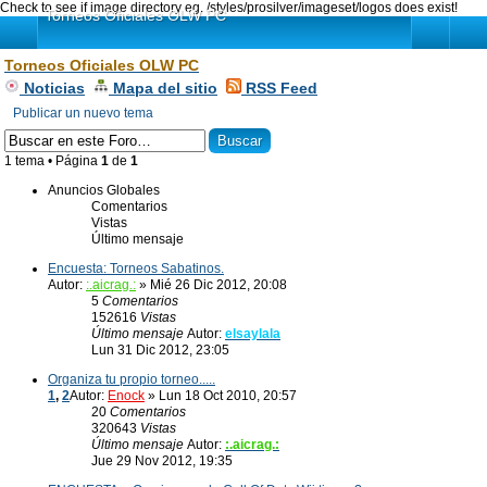
Check to see if image directory eg. /styles/prosilver/imageset/logos does exist!
Torneos Oficiales OLW PC
Torneos Oficiales OLW PC
Noticias
Mapa del sitio
RSS Feed
Publicar un nuevo tema
1 tema • Página
1
de
1
Anuncios Globales
Comentarios
Vistas
Último mensaje
Encuesta: Torneos Sabatinos.
Autor:
:.aicrag.:
» Mié 26 Dic 2012, 20:08
5
Comentarios
152616
Vistas
Último mensaje
Autor:
elsaylala
Lun 31 Dic 2012, 23:05
Organiza tu propio torneo.....
1
,
2
Autor:
Enock
» Lun 18 Oct 2010, 20:57
20
Comentarios
320643
Vistas
Último mensaje
Autor:
:.aicrag.:
Jue 29 Nov 2012, 19:35