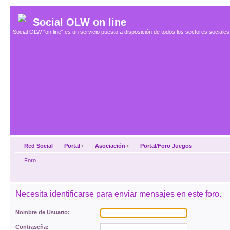
Social OLW on line
Social OLW "on line" es un servicio puesto a disposición de todos los sectores social
Red Social
Portal
‹
Asociación
•
Portal/Foro Juegos
Foro
Necesita identificarse para enviar mensajes en este foro.
Nombre de Usuario:
Contraseña: