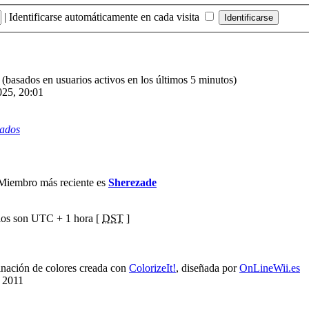
|
Identificarse automáticamente en cada visita
s (basados en usuarios activos en los últimos 5 minutos)
025, 20:01
rados
Miembro más reciente es
Sherezade
ios son UTC + 1 hora [
DST
]
ación de colores creada con
ColorizeIt!
, diseñada por
OnLineWii.es
 2011