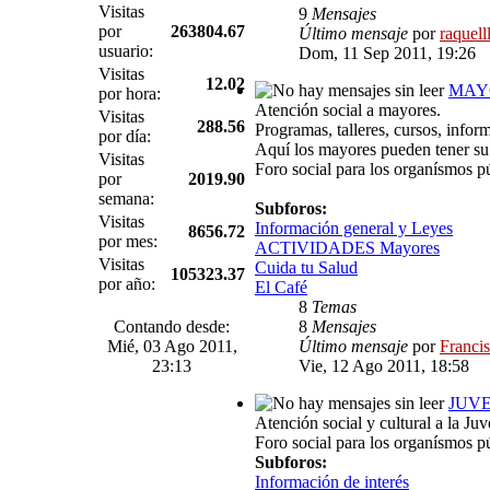
Visitas
9
Mensajes
por
263804.67
Último mensaje
por
raquell
usuario:
Dom, 11 Sep 2011, 19:26
Visitas
12.02
MAY
por hora:
Atención social a mayores.
Visitas
288.56
Programas, talleres, cursos, infor
por día:
Aquí los mayores pueden tener su 
Visitas
Foro social para los organísmos p
por
2019.90
semana:
Subforos:
Visitas
Información general y Leyes
8656.72
por mes:
ACTIVIDADES Mayores
Visitas
Cuida tu Salud
105323.37
por año:
El Café
8
Temas
Contando desde:
8
Mensajes
Mié, 03 Ago 2011,
Último mensaje
por
Franci
23:13
Vie, 12 Ago 2011, 18:58
JUV
Atención social y cultural a la Juv
Foro social para los organísmos p
Subforos:
Información de interés