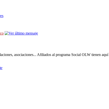
res
sco
daciones, asociaciones... Afiliados al programa Social OLW tienen aquí 
te