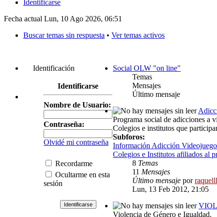
Identificarse
Fecha actual Lun, 10 Ago 2026, 06:51
Buscar temas sin respuesta
•
Ver temas activos
Identificación
Social OLW "on line"
Temas
Mensajes
Identificarse
Último mensaje
Nombre de Usuario:
Adicc
Programa social de adicciones a vi
Contraseña:
Colegios e institutos que particip
Subforos:
Olvidé mi contraseña
Información Adicción Videojuego
Colegios e Institutos afiliados al 
8
Temas
Recordarme
11
Mensajes
Ocultarme en esta
Último mensaje
por
raquell
sesión
Lun, 13 Feb 2012, 21:05
VIOL
Violencia de Género e Igualdad.