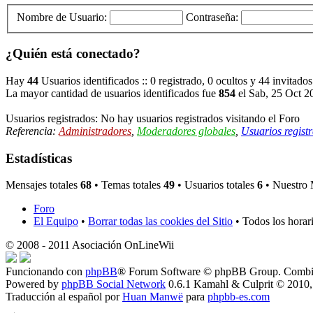
Nombre de Usuario:
Contraseña:
¿Quién está conectado?
Hay
44
Usuarios identificados :: 0 registrado, 0 ocultos y 44 invitado
La mayor cantidad de usuarios identificados fue
854
el Sab, 25 Oct 2
Usuarios registrados: No hay usuarios registrados visitando el Foro
Referencia:
Administradores
,
Moderadores globales
,
Usuarios regist
Estadísticas
Mensajes totales
68
• Temas totales
49
• Usuarios totales
6
• Nuestro 
Foro
El Equipo
•
Borrar todas las cookies del Sitio
• Todos los horar
© 2008 - 2011 Asociación OnLineWii
Funcionando con
phpBB
® Forum Software © phpBB Group. Combin
Powered by
phpBB Social Network
0.6.1 Kamahl & Culprit © 2010,
Traducción al español por
Huan Manwë
para
phpbb-es.com