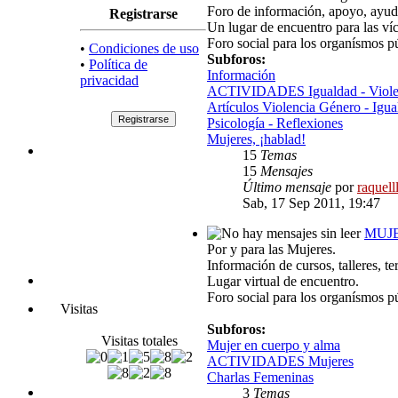
Foro de información, apoyo, ayuda,
Registrarse
Un lugar de encuentro para las ví
Foro social para los organísmos p
•
Condiciones de uso
Subforos:
•
Política de
Información
privacidad
ACTIVIDADES Igualdad - Viole
Artículos Violencia Género - Igua
Psicología - Reflexiones
Mujeres, ¡hablad!
15
Temas
15
Mensajes
Último mensaje
por
raquell
Sab, 17 Sep 2011, 19:47
MUJ
Por y para las Mujeres.
Información de cursos, talleres, te
Lugar virtual de encuentro.
Foro social para los organísmos p
Visitas
Subforos:
Visitas totales
Mujer en cuerpo y alma
ACTIVIDADES Mujeres
Charlas Femeninas
3
Temas