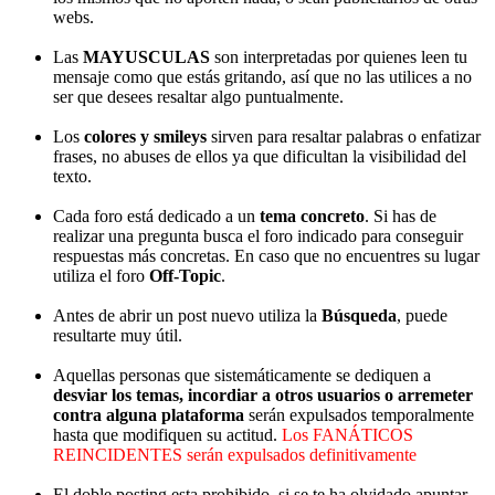
webs.
Las
MAYUSCULAS
son interpretadas por quienes leen tu
mensaje como que estás gritando, así que no las utilices a no
ser que desees resaltar algo puntualmente.
Los
colores y smileys
sirven para resaltar palabras o enfatizar
frases, no abuses de ellos ya que dificultan la visibilidad del
texto.
Cada foro está dedicado a un
tema concreto
. Si has de
realizar una pregunta busca el foro indicado para conseguir
respuestas más concretas. En caso que no encuentres su lugar
utiliza el foro
Off-Topic
.
Antes de abrir un post nuevo utiliza la
Búsqueda
, puede
resultarte muy útil.
Aquellas personas que sistemáticamente se dediquen a
desviar los temas, incordiar a otros usuarios o arremeter
contra alguna plataforma
serán expulsados temporalmente
hasta que modifiquen su actitud.
Los FANÁTICOS
REINCIDENTES serán expulsados definitivamente
El doble posting esta prohibido, si se te ha olvidado apuntar