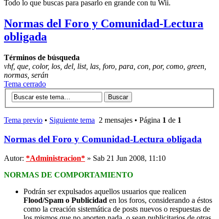
Todo lo que buscas para pasarlo en grande con tu Wii.
Normas del Foro y Comunidad-Lectura
obligada
Términos de búsqueda
vhf, que, color, los, del, list, las, foro, para, con, por, como, green,
normas, serán
Tema cerrado
Tema previo
•
Siguiente tema
2 mensajes • Página
1
de
1
Normas del Foro y Comunidad-Lectura obligada
Autor:
*Administracion*
» Sab 21 Jun 2008, 11:10
NORMAS DE COMPORTAMIENTO
Podrán ser expulsados aquellos usuarios que realicen
Flood/Spam o Publicidad
en los foros, considerando a éstos
como la creación sistemática de posts nuevos o respuestas de
los mismos que no aporten nada, o sean publicitarios de otras