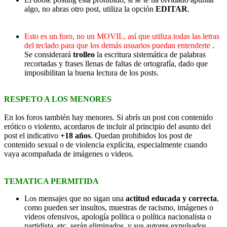
algo, no abras otro post, utiliza la opción
EDITAR
.
Esto es un foro, no un MOVIL, así que utiliza todas las letras
del teclado para que los demás usuarios puedan entenderte
.
Se considerará
trolleo
la escritura sistemática de palabras
recortadas y frases llenas de faltas de ortografía, dado que
imposibilitan la buena lectura de los posts.
RESPETO A LOS MENORES
En los foros también hay menores. Si abrís un post con contenido
erótico o violento, acordaros de incluir al principio del asunto del
post el indicativo
+18 años
. Quedan prohibidos los post de
contenido sexual o de violencia explícita, especialmente cuando
vaya acompañada de imágenes o videos.
TEMATICA PERMITIDA
Los mensajes que no sigan una
actitud educada y correcta
,
como pueden ser insultos, muestras de racismo, imágenes o
videos ofensivos, apología política o política nacionalista o
partidista, etc. serán eliminados, y sus autores expulsados.