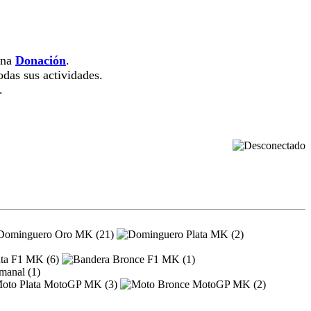
una
Donación
.
das sus actividades.
.