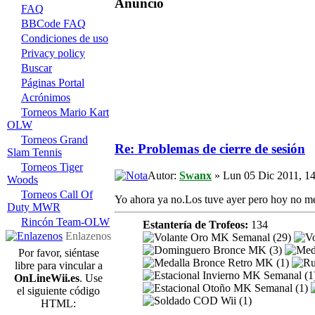
Anuncio
FAQ
BBCode FAQ
Condiciones de uso
Privacy policy
Buscar
Páginas Portal
Acrónimos
Torneos Mario Kart
OLW
Torneos Grand
Re: Problemas de cierre de sesión
Slam Tennis
Torneos Tiger
Autor:
Swanx
» Lun 05 Dic 2011, 14
Woods
Torneos Call Of
Yo ahora ya no.Los tuve ayer pero hoy no 
Duty MWR
Rincón Team-OLW
Estantería de Trofeos:
134
Enlazenos
Por favor, siéntase
libre para vincular a
OnLineWii.es
. Use
el siguiente código
HTML: