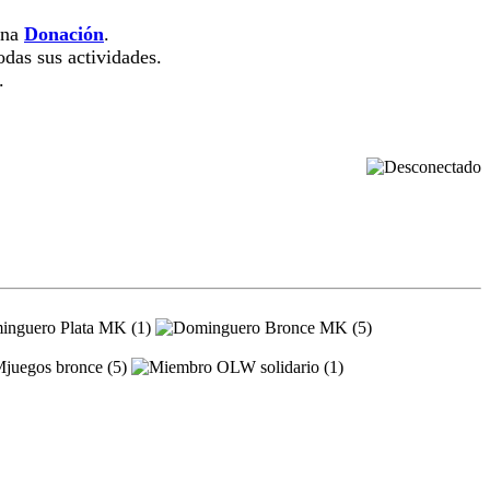
una
Donación
.
das sus actividades.
.