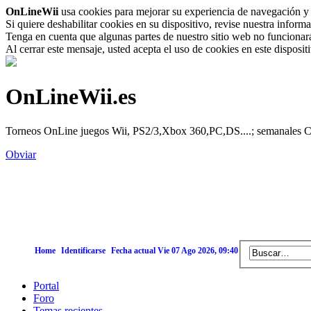
OnLineWii
usa cookies para mejorar su experiencia de navegación y 
Si quiere deshabilitar cookies en su dispositivo, revise nuestra inform
Tenga en cuenta que algunas partes de nuestro sitio web no funcionará 
Al cerrar este mensaje, usted acepta el uso de cookies en este disposi
OnLineWii.es
Torneos OnLine juegos Wii, PS2/3,Xbox 360,PC,DS....; semanales Call
Obviar
Home
Identificarse
Fecha actual Vie 07 Ago 2026, 09:40
Portal
Foro
Temas recientes