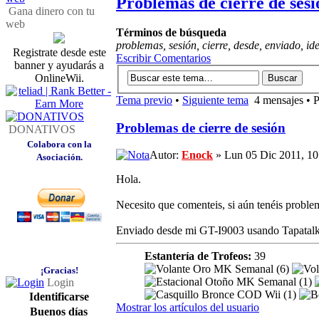
Problemas de cierre de sesi
Gana dinero con tu
web
Términos de búsqueda
problemas, sesión, cierre, desde, enviado, ide
Registrate desde este
Escribir Comentarios
banner y ayudarás a
OnlineWii.
Tema previo
•
Siguiente tema
4 mensajes • 
Problemas de cierre de sesión
DONATIVOS
Colabora con la
Autor:
Enock
» Lun 05 Dic 2011, 10
Asociación.
Hola.
Necesito que comenteis, si aún tenéis problem
Enviado desde mi GT-I9003 usando Tapatal
Estantería de Trofeos:
39
¡Gracias!
Login
Identificarse
Mostrar los artículos del usuario
Buenos días