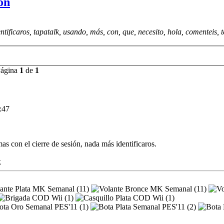
ón
ntificaros, tapatalk, usando, más, con, que, necesito, hola, comenteis, t
Página
1
de
1
:47
as con el cierre de sesión, nada más identificaros.
k