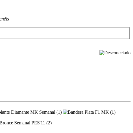
enéis