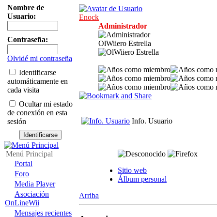
Nombre de
Usuario:
Enock
Administrador
Contraseña:
OlWiiero Estrella
Olvidé mi contraseña
Identificarse
automáticamente en
cada visita
Ocultar mi estado
de conexión en esta
Info. Usuario
sesión
Menú Principal
Portal
Sitio web
Foro
Álbum personal
Media Player
Asociación
Arriba
OnLineWii
Mensajes recientes