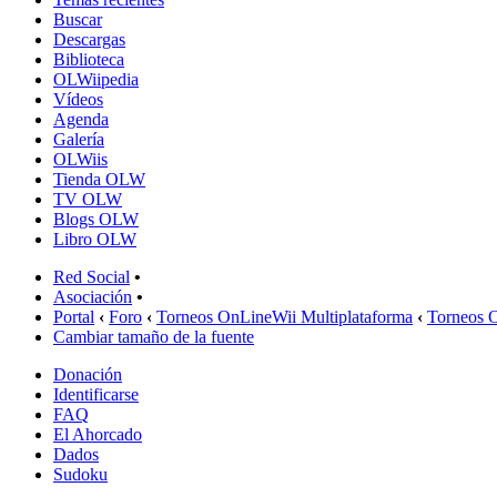
Buscar
Descargas
Biblioteca
OLWiipedia
Vídeos
Agenda
Galería
OLWiis
Tienda OLW
TV OLW
Blogs OLW
Libro OLW
Red Social
•
Asociación
•
Portal
‹
Foro
‹
Torneos OnLineWii Multiplataforma
‹
Torneos 
Cambiar tamaño de la fuente
Donación
Identificarse
FAQ
El Ahorcado
Dados
Sudoku