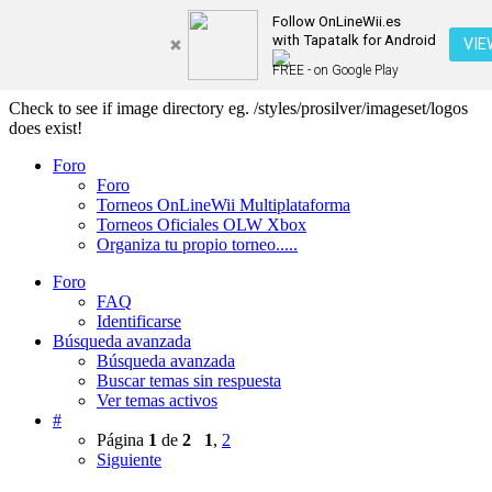
Follow OnLineWii.es
with Tapatalk for Android
VIE
FREE - on Google Play
Check to see if image directory eg. /styles/prosilver/imageset/logos
does exist!
Foro
Foro
Torneos OnLineWii Multiplataforma
Torneos Oficiales OLW Xbox
Organiza tu propio torneo.....
Foro
FAQ
Identificarse
Búsqueda avanzada
Búsqueda avanzada
Buscar temas sin respuesta
Ver temas activos
#
Página
1
de
2
1
,
2
Siguiente