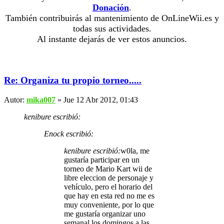
Donación
.
También contribuirás al mantenimiento de OnLineWii.es y
todas sus actividades.
Al instante dejarás de ver estos anuncios.
Re: Organiza tu propio torneo.....
Autor:
mika007
» Jue 12 Abr 2012, 01:43
kenibure escribió:
Enock escribió:
kenibure escribió:
w0la, me
gustaría participar en un
torneo de Mario Kart wii de
libre eleccion de personaje y
vehículo, pero el horario del
que hay en esta red no me es
muy conveniente, por lo que
me gustaría organizar uno
semanal los domingos a las