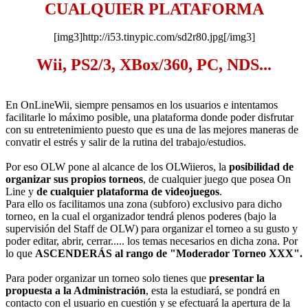
CUALQUIER PLATAFORMA
[img3]http://i53.tinypic.com/sd2r80.jpg[/img3]
Wii, PS2/3, XBox/360, PC, NDS...
En OnLineWii, siempre pensamos en los usuarios e intentamos
facilitarle lo máximo posible, una plataforma donde poder disfrutar
con su entretenimiento puesto que es una de las mejores maneras de
convatir el estrés y salir de la rutina del trabajo/estudios.
Por eso OLW pone al alcance de los OLWiieros, la
posibilidad de
organizar sus propios torneos
, de cualquier juego que posea On
Line y
de cualquier plataforma de videojuegos
.
Para ello os facilitamos una zona (subforo) exclusivo para dicho
torneo, en la cual el organizador tendrá plenos poderes (bajo la
supervisión del Staff de OLW) para organizar el torneo a su gusto y
poder editar, abrir, cerrar..... los temas necesarios en dicha zona. Por
lo que
ASCENDERÁS al rango de "Moderador Torneo XXX".
Para poder organizar un torneo solo tienes que
presentar la
propuesta a la Administración
, esta la estudiará, se pondrá en
contacto con el usuario en cuestión y se efectuará la apertura de la