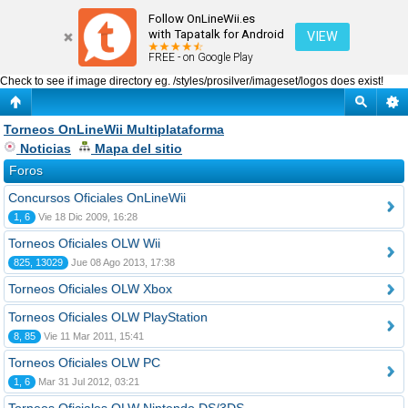
Torneos OnLineWii Multiplataforma
Follow OnLineWii.es
with Tapatalk for Android
VIEW
FREE - on Google Play
Check to see if image directory eg. /styles/prosilver/imageset/logos does exist!
Torneos OnLineWii Multiplataforma
Noticias
Mapa del sitio
Foros
Concursos Oficiales OnLineWii
1, 6
Vie 18 Dic 2009, 16:28
Torneos Oficiales OLW Wii
825, 13029
Jue 08 Ago 2013, 17:38
Torneos Oficiales OLW Xbox
Torneos Oficiales OLW PlayStation
8, 85
Vie 11 Mar 2011, 15:41
Torneos Oficiales OLW PC
1, 6
Mar 31 Jul 2012, 03:21