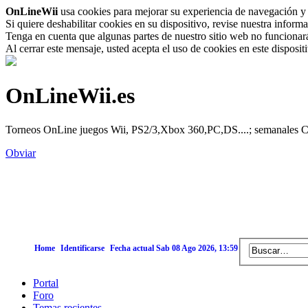
OnLineWii
usa cookies para mejorar su experiencia de navegación y 
Si quiere deshabilitar cookies en su dispositivo, revise nuestra inform
Tenga en cuenta que algunas partes de nuestro sitio web no funcionará 
Al cerrar este mensaje, usted acepta el uso de cookies en este disposi
OnLineWii.es
Torneos OnLine juegos Wii, PS2/3,Xbox 360,PC,DS....; semanales Call
Obviar
Home
Identificarse
Fecha actual Sab 08 Ago 2026, 13:59
Portal
Foro
Temas recientes