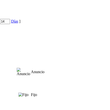
Días
]
Anuncio
Fijo