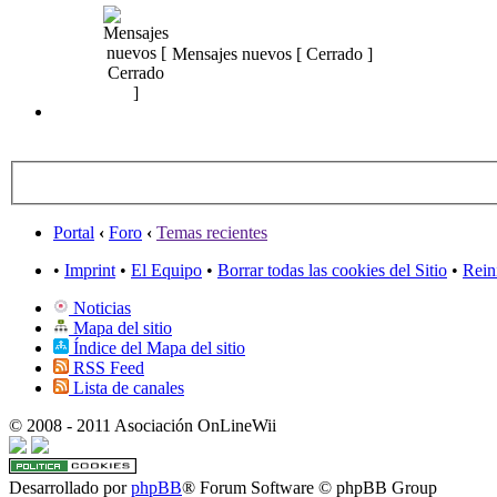
Mensajes nuevos [ Cerrado ]
Portal
‹
Foro
‹
Temas recientes
•
Imprint
•
El Equipo
•
Borrar todas las cookies del Sitio
•
Rein
Noticias
Mapa del sitio
Índice del Mapa del sitio
RSS Feed
Lista de canales
© 2008 - 2011 Asociación OnLineWii
Desarrollado por
phpBB
® Forum Software © phpBB Group