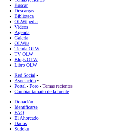
Buscar
Descargas
Biblioteca
OLWiipedia
Vídeos
Agenda
Galería
OLWiis
Tienda OLW
TV OLW
Blogs OLW
Libro OLW
Red Social
•
Asociación
•
Portal
‹
Foro
‹
Temas recientes
Cambiar tamaño de la fuente
Donación
Identificarse
FAQ
El Ahorcado
Dados
Sudoku