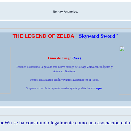
No hay Anuncios.
THE LEGEND OF ZELDA
"Skyward Sword"
Guía de Juego
(
Ver
)
Estamos elaborando la guía de esta nueva entrega de la saga Zelda con imágenes y
videos explicativos.
Iremos actualizando según vayamos avanzando en el juego.
Si queréis contribuir dejando vuestra ayuda, podéis hacerlo
aquí
.
eWii se ha constituido legalmente como una asociación cultu