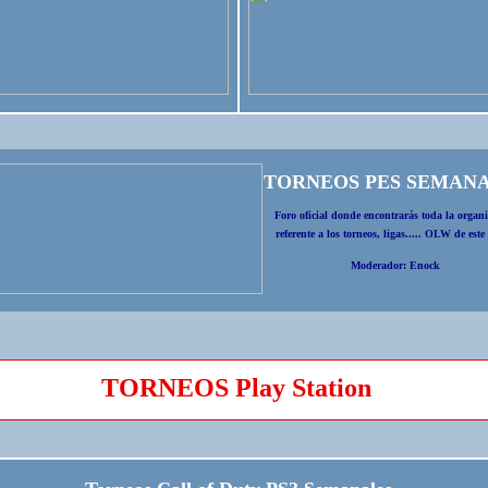
TORNEOS PES SEMAN
Foro oficial donde encontrarás toda la organ
referente a los torneos, ligas..... OLW de este
Moderador: Enock
TORNEOS Play Station