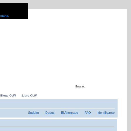
entana.
 con
Blogs OLW
Libro OLW
Sudoku
Dados
El Ahorcado
FAQ
Identificarse