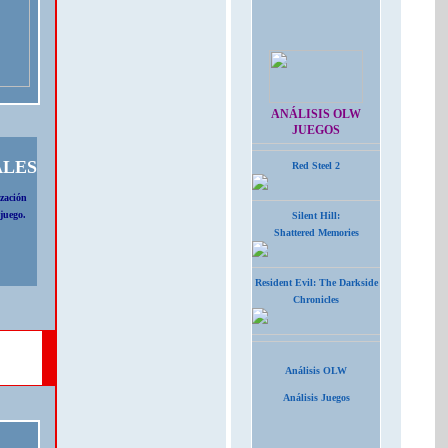
ANÁLISIS OLW
JUEGOS
ALES
Red Steel 2
ización
 juego.
Silent Hill:
Shattered Memories
Resident Evil: The Darkside
Chronicles
Análisis OLW
Análisis Juegos