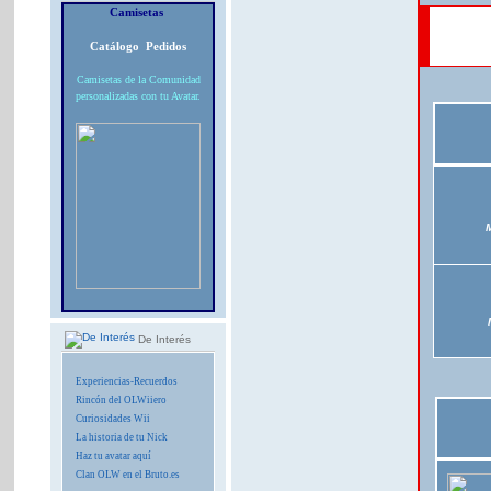
Camisetas
Catálogo
Pedidos
Camisetas de la Comunidad
personalizadas con tu Avatar.
De Interés
Experiencias-Recuerdos
Rincón del OLWiiero
Curiosidades Wii
La historia de tu Nick
Haz tu avatar aquí
Clan OLW en el Bruto.es