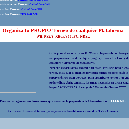
ticipar en los Torneos
Call of Duty Wii
ar en los Torneos
Call of Duty PS3
ar en los Torneos
PES 2011 Wii
Organiza tu PROPIO Torneo de cualquier Plataforma
Wii, PS2/3, XBox/360, PC, NDS...
OLW pone al alcance de los OLWiieros, la
posibilidad de orga
sus propios torneos
, de cualquier juego que posea On Line y d
cualquier plataforma de videojuegos.
Para ello os facilitamos una zona (subforo) exclusivo para dicho
torneo, en la cual el organizador tendrá plenos poderes (bajo la
supervisión del Staff de OLW) para organizar el torneo a tu gus
poder editar, abrir, cerrar..... los temas necesarios en dicha zona
lo que
ASCENDERÁS al rango de "Moderador Torneo XXX".
Para poder organizar un torneo tienes que
presentar la propuesta a la Administración...
LEER MÁS
Si deseas retrasmitir el torneo que organices, te habilitamos un canal de TV en Ustream.