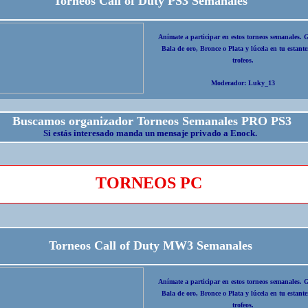
Torneos Call of Duty PS3 Semanales
Anímate a participar en estos torneos semanales. 
Bala de oro, Bronce o Plata y lúcela en tu estante
trofeos.
Moderador: Luky_13
Buscamos organizador Torneos Semanales PRO PS3
Si estás interesado manda un mensaje privado a Enock.
TORNEOS PC
Torneos Call of Duty MW3 Semanales
Anímate a participar en estos torneos semanales. 
Bala de oro, Bronce o Plata y lúcela en tu estante
trofeos.