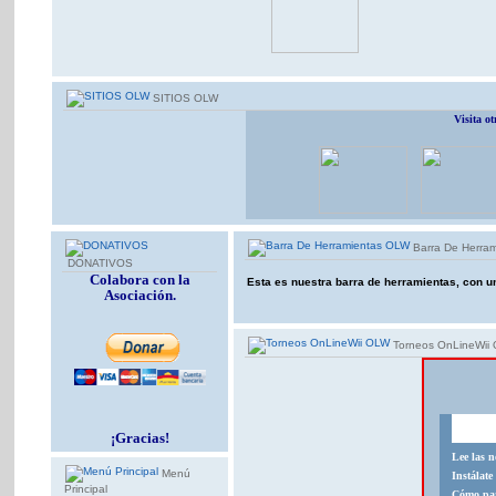
SITIOS OLW
Visita o
Barra De Herra
DONATIVOS
Colabora con la
Esta es nuestra barra de herramientas, con u
Asociación.
Torneos OnLineWii
¡Gracias!
Lee las 
Menú
Instálat
Principal
Cómo par