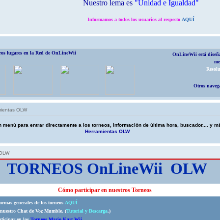
Nuestro lema es
"Unidad e Igualdad"
Informamos a todos los usuarios al respecto
AQUÍ
tros lugares en la Red de OnLineWii
OnLineWii está diseña
me
Resolu
Otros navega
mientas OLW
n menú para entrar directamente a los torneos, información de última hora, buscador.... y 
Herramientas OLW
 OLW
TORNEOS OnLineWii OLW
Cómo participar en nuestros Torneos
normas generales de los torneos
AQUÍ
e nuestro Chat de Voz Mumble. (
Tutorial y Descarga
.)
ticipar en los
Torneos Mario Kart Wii