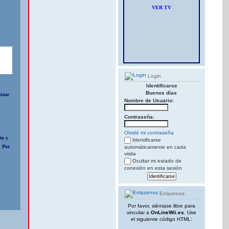
VER TV
Login
Identificarse
Buenos días
nizar
Nombre de Usuario:
e
Contraseña:
Olvidé mi contraseña
to y
Identificarse
. Por
automáticamente en cada
visita
Ocultar mi estado de
conexión en esta sesión
Enlazenos
Por favor, siéntase libre para
vincular a
OnLineWii.es
. Use
el siguiente código HTML: