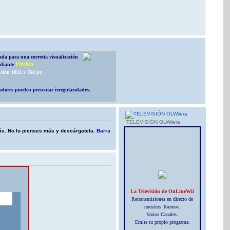
da para una correcta visualización
Firefox
diante
ción 1024 x 768 px
dores pueden presentar irregularidades.
TELEVISIÓN OLWiiera
más. No lo pienses más y descárgatela.
Barra
La Televisión de OnLineWii
Retransmisiones en directo de
nuestros Torneos.
Varios Canales.
Emite tu propio programa.