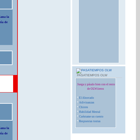
Gana la
ría de
PASATIEMPOS OLW
Juega y pásalo bien con el resto
de OLWiieros
*
El Ahorcado
*
Adivinanzas
*
Chistes
*
Habilidad Mental
*
Cuéntame un cuento
*
Respuestas tontas
Gana la
ría de