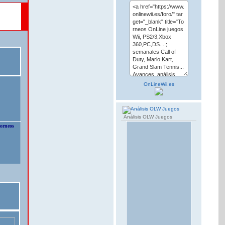
OnLineWii.es
Análisis OLW Juegos
torneos