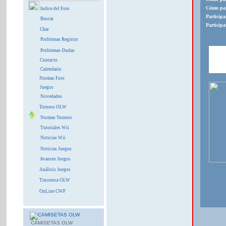
Cómo par
Indice del Foro
Particip
Buscar
Particip
Chat
Problemas Registro
Problemas-Dudas
Contacto
Calendario
Normas Foro
Juegos
Novedades
Torneos OLW
Normas Torneos
Tutoriales Wii
Noticias Wii
Noticias Juegos
Avances Juegos
Análisis Juegos
Trucoteca OLW
OnLine CWF
CAMISETAS OLW