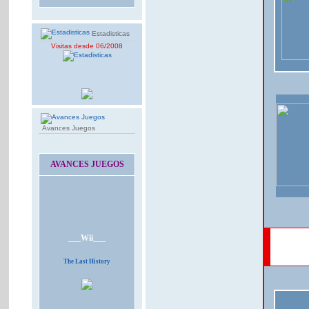
Estadisticas
Visitas desde 06/2008
Avances Juegos
AVANCES JUEGOS
___Wii___
The Last History