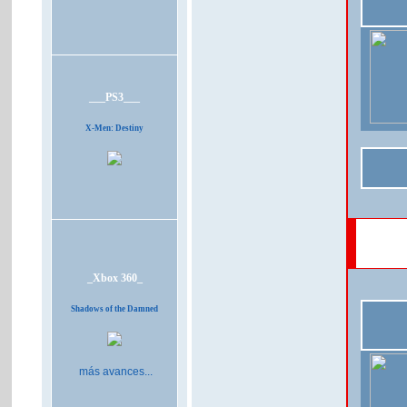
___PS3___
X-Men: Destiny
_Xbox 360_
Shadows of the Damned
más avances...