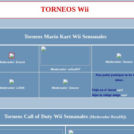
TORNEOS Wii
Torneos Mario Kart Wii Semanales
Moderador: Swanx
Moderador: Enock
Moderador: mika007
Para poder participar en los 
debes:
Moderador: Lillith
Moderador: Swanx
Elejir un nº dorsal
aquí
Dejar tu código amigo
aquí
Torneos Call of Duty Wii Semanales
(Moderador BetaHQ)