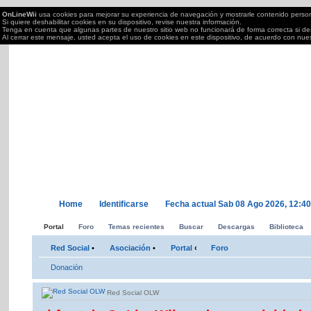
OnLineWii
usa cookies para mejorar su experiencia de navegación y mostrarle contenido perso
Si quiere deshabilitar cookies en su dispositivo, revise nuestra información.
Tenga en cuenta que algunas partes de nuestro sitio web no funcionará de forma correcta si des
Al cerrar este mensaje, usted acepta el uso de cookies en este dispositivo, de acuerdo con nue
OnLineWii.es
Torneos OnLine juegos Wii, PS2/3,Xbox 360,PC,DS....; semanales Call of Duty, Mar
tu Wii.
Home
Identificarse
Fecha actual Sab 08 Ago 2026, 12:4
Portal
Foro
Temas recientes
Buscar
Descargas
Biblioteca
Red Social
•
Asociación
•
Portal
‹
Foro
Donación
Red Social OLW