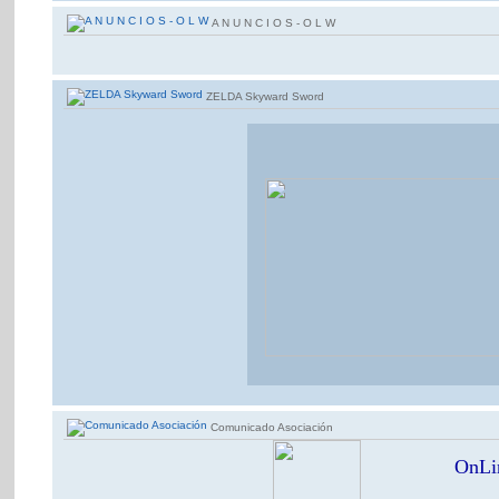
A N U N C I O S - O L W
ZELDA Skyward Sword
Comunicado Asociación
OnLin