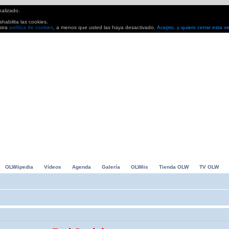
nalizado.
habilita las cookies.
stra
política de cookies
, a menos que usted las haya desactivado.
Acepto, y quiero cerrar esta v
io Kart, Grand Slam Tennis... Avances, análisis. Todo lo que buscas para pasarlo en grande
0
OLWiipedia
Vídeos
Agenda
Galería
OLWiis
Tienda OLW
TV OLW