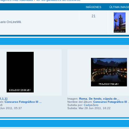
IMÁGENES
ÚLTIMA IMAG
21
sario OnLineWii.
0,1,1]
Imagen:
Roma. De fondo, cúpula de...
bum:
Concurso Fotográfico III ...
Nombre del álbum:
Concurso Fotográfico III .
n6
Subida por:
CadyeZero
 Jun 2011, 05:37
Subida: Mar 28 Jun 2011, 16:22