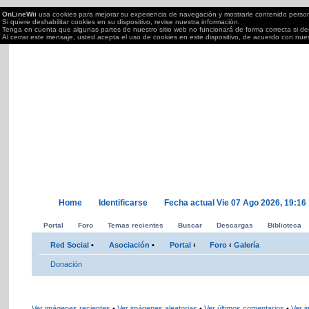
OnLineWii
usa cookies para mejorar su experiencia de navegación y mostrarle contenido perso
Si quiere deshabilitar cookies en su dispositivo, revise nuestra información.
Tenga en cuenta que algunas partes de nuestro sitio web no funcionará de forma correcta si des
Al cerrar este mensaje, usted acepta el uso de cookies en este dispositivo, de acuerdo con nue
OnLineWii.es
Torneos OnLine juegos Wii, PS2/3,Xbox 360,PC,DS....; semanales Call of Duty, Mar
tu Wii.
Home
Identificarse
Fecha actual Vie 07 Ago 2026, 19:16
Portal
Foro
Temas recientes
Buscar
Descargas
Biblioteca
Red Social
•
Asociación
•
Portal
‹
Foro
‹
Galería
Donación
Ver imágenes recientes
•
Ver imágenes aleatorias
•
Ver últimos comentarios
•
Ver 