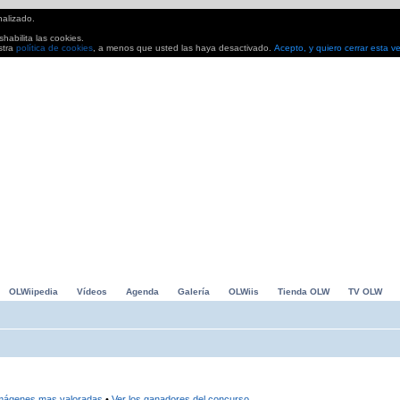
nalizado.
habilita las cookies.
stra
política de cookies
, a menos que usted las haya desactivado.
Acepto, y quiero cerrar esta v
io Kart, Grand Slam Tennis... Avances, análisis. Todo lo que buscas para pasarlo en grande
OLWiipedia
Vídeos
Agenda
Galería
OLWiis
Tienda OLW
TV OLW
imágenes mas valoradas
•
Ver los ganadores del concurso