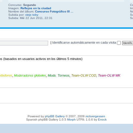
Concurso:
Segundo
C
Imagen:
Reflejos en la ciudad
I
Nombre del álbum:
Concurso Fotográfico III ...
N
Subida por:
viejo toby
S
Subida: Mié 22 Jun 2011, 22:31
S
|
Identificarse automáticamente en cada visita
ados (basados en usuarios activos en los últimos 5 minutos)
ndadores
,
Moderadores globales
,
Mods. Torneos
,
Team-OLW COD
,
Team-OLW MK
Powered by
phpBB Gallery
© 2007, 2009
nickvergessen
Spanish phpBB Gallery 1.0.5
Morph
UTF8; 1.0.6 by
Enock