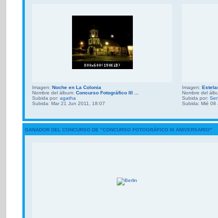
Imagen:
Noche en La Colonia
Imagen:
Estela
Nombre del álbum:
Concurso Fotográfico III ...
Nombre del ál
Subida por:
agatha
Subida por:
Ser
Subida: Mar 21 Jun 2011, 18:07
Subida: Mié 08
GANADOR DEL CONCURSO DE "CONCURSO FOTOGRÁFICO III ANIVERSARIO"