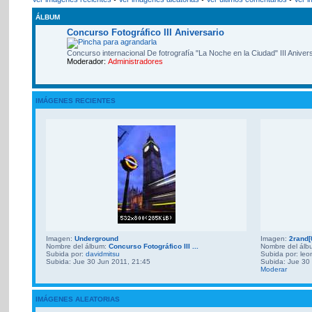
ÁLBUM
Concurso Fotográfico III Aniversario
Concurso internacional De fotrografía "La Noche en la Ciudad" III Aniver
Moderador:
Administradores
IMÁGENES RECIENTES
Imagen:
Underground
Imagen:
2rand[
Nombre del álbum:
Concurso Fotográfico III ...
Nombre del ál
Subida por:
davidmitsu
Subida por: leo
Subida: Jue 30 Jun 2011, 21:45
Subida: Jue 30
Moderar
IMÁGENES ALEATORIAS