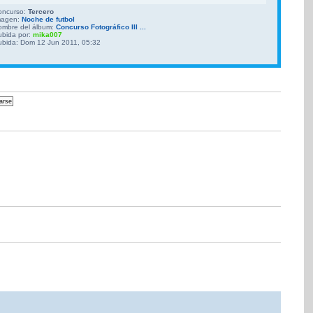
oncurso:
Tercero
magen:
Noche de futbol
ombre del álbum:
Concurso Fotográfico III ...
ubida por:
mika007
ubida: Dom 12 Jun 2011, 05:32