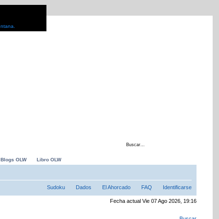
entana.
 con
Blogs OLW
Libro OLW
Sudoku
Dados
El Ahorcado
FAQ
Identificarse
Fecha actual Vie 07 Ago 2026, 19:16
Buscar