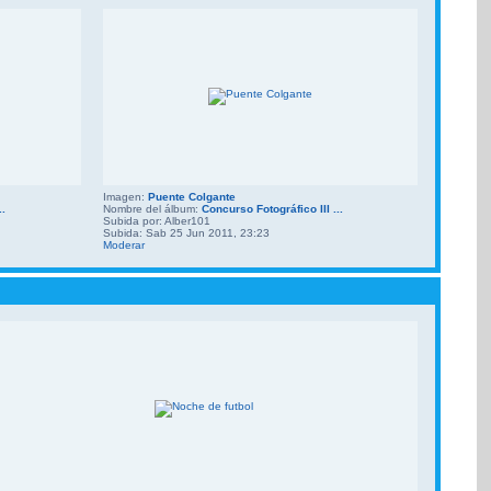
Imagen:
Puente Colgante
..
Nombre del álbum:
Concurso Fotográfico III ...
Subida por: Alber101
Subida: Sab 25 Jun 2011, 23:23
Moderar