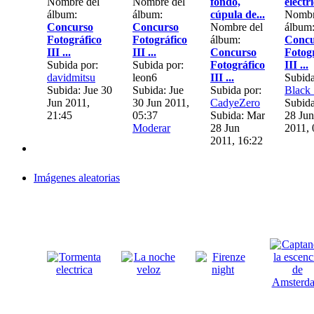
Nombre del
Nombre del
fondo,
electr
álbum:
álbum:
cúpula de...
Nombr
Concurso
Concurso
Nombre del
álbum
Fotográfico
Fotográfico
álbum:
Concu
III ...
III ...
Concurso
Fotog
Subida por:
Subida por:
Fotográfico
III ...
davidmitsu
leon6
III ...
Subida
Subida: Jue 30
Subida: Jue
Subida por:
Black
Jun 2011,
30 Jun 2011,
CadyeZero
Subid
21:45
05:37
Subida: Mar
28 Jun
Moderar
28 Jun
2011, 
2011, 16:22
Imágenes aleatorias