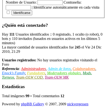
Nombre de Usuario:
Contraseña:
|
Identificarse automáticamente en cada visita
¿Quién está conectado?
Hay
111
Usuarios identificados :: 0 registrado, 1 oculto (o robot), 0
bots y 110 invitados (basados en usuarios activos en los últimos 5
minutos)
La mayor cantidad de usuarios identificados fue
245
el Vie 24 Dic
2010, 21:29
Usuarios registrados:
No hay usuarios registrados visitando el
Foro
Referencia
:
Administradores
,
Admin de foros
,
Colaboradores
,
Enock's Family
,
Fundadores
,
Moderadores globales
,
Mods.
Torneos
,
Team-OLW COD
,
Team-OLW MK
Estadísticas
Total imágenes
99
• Total comentarios
12
Powered by
phpBB Gallery
© 2007, 2009
nickvergessen