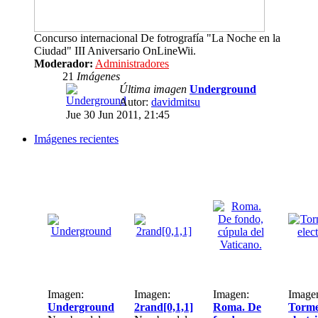
Concurso internacional De fotrografía "La Noche en la
Ciudad" III Aniversario OnLineWii.
Moderador:
Administradores
21
Imágenes
Última imagen
Underground
Autor:
davidmitsu
Jue 30 Jun 2011, 21:45
Imágenes recientes
Imagen:
Imagen:
Imagen:
Image
Underground
2rand[0,1,1]
Roma. De
Torme