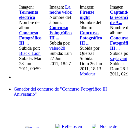
Imagen:
Imagen:
La
Imagen:
Imagen:
Tormenta
noche veloz
Firenze
Captand
electrica
Nombre del
night
la escenc
Nombre del
álbum:
Nombre del
de A...
álbum:
Concurso
álbum:
Nombre d
Concurso
Fotográfico
Concurso
álbum:
Fotográfico
III ...
Fotográfico
Concurs
III ...
Subida por:
III ...
Fotográf
Subida por:
valero28
Subida por:
III ...
Black_Lion
Subida: Lun
Quetzal
Subida po
Subida: Mar
27 Jun
Subida:
soylayani
28 Jun
2011, 18:27
Dom 26 Jun
Subida:
2011, 00:59
2011, 18:13
Dom 26 J
Moderar
2011, 02:
Ganador del concurso de "Concurso Fotográfico III
Aniversario"