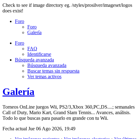
Check to see if image directory eg. /styles/prosilver/imageset/logos
does exist!
Foro
Foro
Galería
Foro
FAQ
Identificarse
Búsqueda avanzada
Búsqueda avanzada
Buscar temas sin respuesta
Ver temas activos
Galería
Torneos OnLine juegos Wii, PS2/3,Xbox 360,PC,DS....; semanales
Call of Duty, Mario Kart, Grand Slam Tennis... Avances, análisis.
Todo lo que buscas para pasarlo en grande con tu Wii.
Fecha actual Jue 06 Ago 2026, 19:49