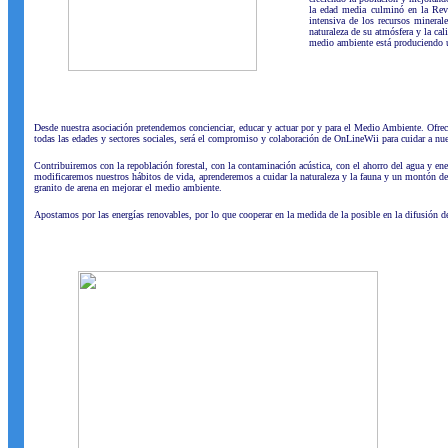
la edad media culminó en la Revo
intensiva de los recursos mineral
naturaleza de su atmósfera y la ca
medio ambiente está produciendo un
Desde nuestra asociación pretendemos concienciar, educar y actuar por y para el Medio Ambiente. Ofrecer
todas las edades y sectores sociales, será el compromiso y colaboración de OnLineWii para cuidar a nue
Contribuiremos con la repoblación forestal, con la contaminación acústica, con el ahorro del agua y ene
modificaremos nuestros hábitos de vida, aprenderemos a cuidar la naturaleza y la fauna y un montón de
granito de arena en mejorar el medio ambiente.
Apostamos por las energías renovables, por lo que cooperar en la medida de la posible en la difusión d