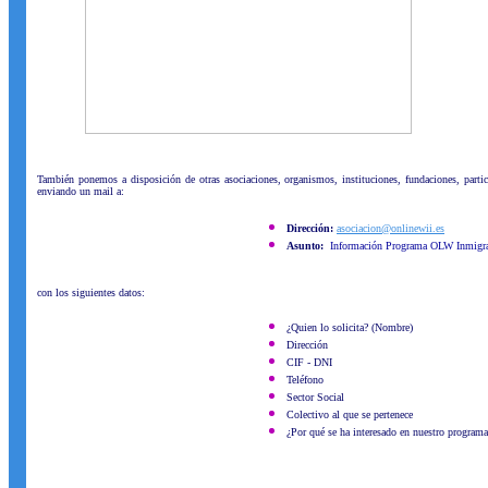
También ponemos a disposición de otras asociaciones, organismos, instituciones, fundaciones, partic
enviando un mail a:
Dirección:
asociacion@onlinewii.es
Asunto:
Información Programa OLW Inmigr
con los siguientes datos:
¿Quien lo solicita? (Nombre)
Dirección
CIF - DNI
Teléfono
Sector Social
Colectivo al que se pertenece
¿Por qué se ha interesado en nuestro programa