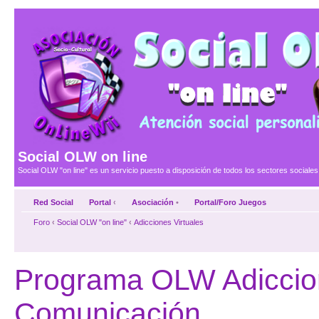
Social OLW on line
Social OLW "on line" es un servicio puesto a disposición de todos los sectores social
Red Social
Portal
‹
Asociación
•
Portal/Foro Juegos
Foro
‹
Social OLW "on line"
‹
Adicciones Virtuales
Programa OLW Adiccion
Comunicación