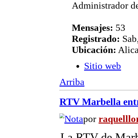
Administrador de
Mensajes:
53
Registrado:
Sab,
Ubicación:
Alic
Sitio web
Arriba
RTV Marbella entr
por
raquelllo
La RTV de Marb