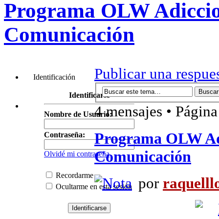
Programa OLW Adiccion
Comunicación
Publicar una respue
Identificación
Identificarse
4 mensajes • Págin
Nombre de Usuario:
Programa OLW Adi
Contraseña:
Comunicación
Olvidé mi contraseña
Recordarme
por
raquelll
Ocultarme en esta sesión