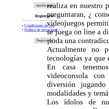
realiza en nuestro 
preguntaran, ¿ como
Registrarse
videojuegos permit
•
Condiciones de uso
se juega on line a d
•
Política de privacidad
¡toda una contradic
Actualmente no p
tecnologías ya que 
En casa tenemos
videoconsola con
diversión jugando
modalidades y temát
Los ídolos de nue