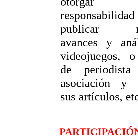
otorga
responsabili
publicar not
avances y anál
videojuegos, o
de periodist
asociación y p
sus artículos, et
PARTICIPACIÓN