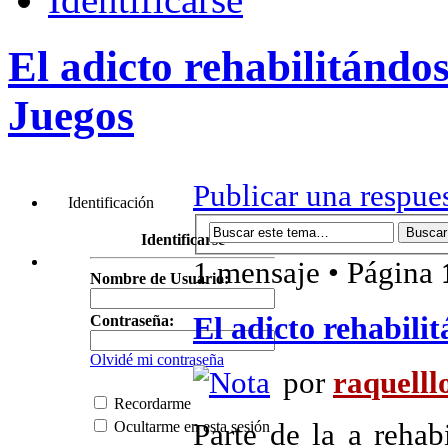
El adicto rehabilitándo
Juegos
Publicar una respue
Identificación
Identificarse
1 mensaje • Página
Nombre de Usuario:
El adicto rehabili
Contraseña:
Olvidé mi contraseña
por
raquelll
Recordarme
Parte de la a rehab
Ocultarme en esta sesión