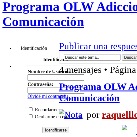
Programa OLW Adiccion
Comunicación
Publicar una respue
Identificación
Identificarse
4 mensajes • Págin
Nombre de Usuario:
Programa OLW Adi
Contraseña:
Comunicación
Olvidé mi contraseña
Recordarme
por
raquelll
Ocultarme en esta sesión