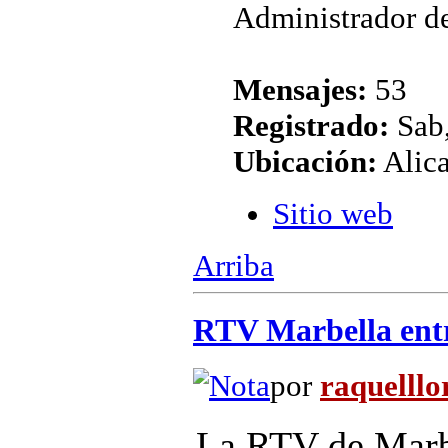
Administrador de
Mensajes:
53
Registrado:
Sab,
Ubicación:
Alic
Sitio web
Arriba
RTV Marbella entr
por
raquelllo
La RTV de Marb