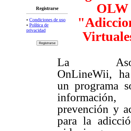
OLW
Registrarse
"Adiccio
•
Condiciones de uso
•
Política de
privacidad
Virtuale
La Asoci
OnLineWii, ha
un programa so
información,
prevención y a
para la adicci