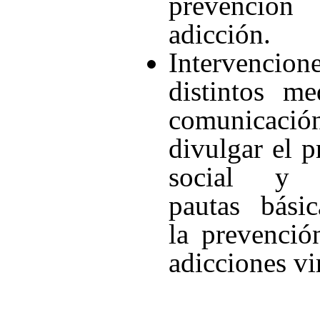
prevención
adicción.
Intervenci
distintos m
comunicaci
divulgar el 
social y o
pautas bási
la prevenció
adicciones vi