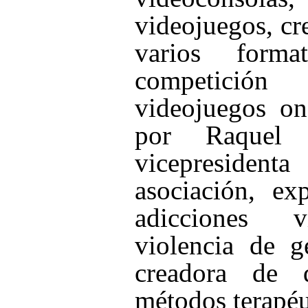
videojuegos, cr
varios forma
competici
videojuegos on
por Raquel L
vicepresident
asociación, ex
adicciones vir
violencia de g
creadora de d
métodos terapéu