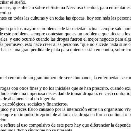
iliar el sueño.
tancias, que afectan sobre el Sistema Nervioso Central, para enfrentar 
cotina.
tes en todas las culturas y en todas las épocas, hoy son más las perso
gunta por los mayores problemas de la sociedad actual siempre sale nom
 de este problema siempre contestan que es un problema que afecta a lo
ales, y esto ocurrió cuando las drogas fueron el mejor negocio para algu
s permisivo, esto hace creer a las personas "que no sucede nada si se 
chas es una gran pérdida de plata para quienes están en contra, sobre 
 el cerebro de un gran número de seres humanos, la enfermedad se carac
rogas con otros fines y no los iniciales que se han prescrito, cuando exis
duo siente una imperiosa necesidad de tomar droga o, en caso contrari
s de abstinencia al no ingerirla.
 psicológicos, sociales y financieros.
uico y a veces físico causado por la interacción entre un organismo vi
empre un impulso irreprimible al tomar la droga en forma continua o per
ción.
 refiere al uso compulsivo de este pero hay que diferenciar la dependen
a segunda dicho síndrome no se presenta.