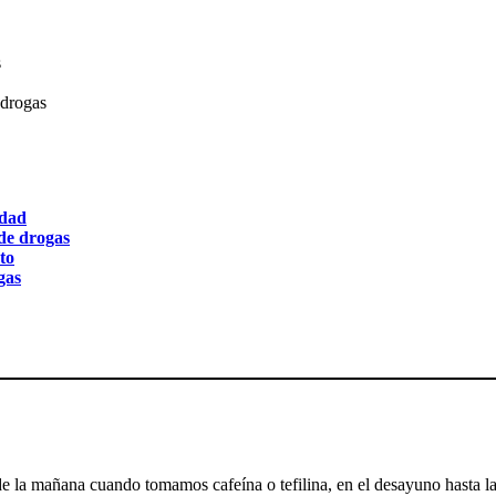
s
 drogas
edad
de drogas
to
gas
e la mañana cuando tomamos cafeína o tefilina, en el desayuno hasta la