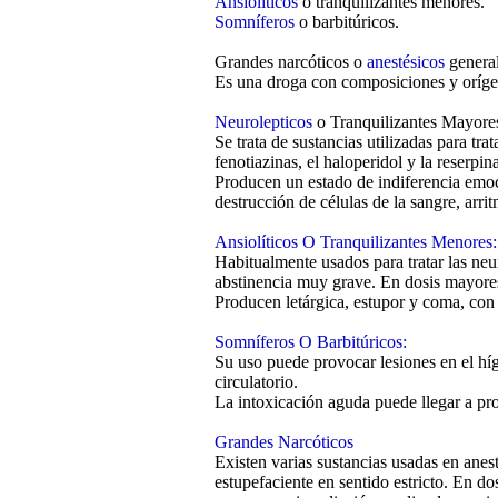
Ansiolíticos
o tranquilizantes menores.
Somníferos
o barbitúricos.
Grandes narcóticos o
anestésicos
general
Es una droga con composiciones y orígen
Neurolepticos
o Tranquilizantes Mayore
Se trata de sustancias utilizadas para tr
fenotiazinas, el haloperidol y la reserpin
Producen un estado de indiferencia emoci
destrucción de células de la sangre, arrit
Ansiolíticos O Tranquilizantes Menores:
Habitualmente usados para tratar las ne
abstinencia muy grave. En dosis mayores
Producen letárgica, estupor y coma, con
Somníferos O Barbitúricos:
Su uso puede provocar lesiones en el híg
circulatorio.
La intoxicación aguda puede llegar a pro
Grandes Narcóticos
Existen varias sustancias usadas en anes
estupefaciente en sentido estricto. En d