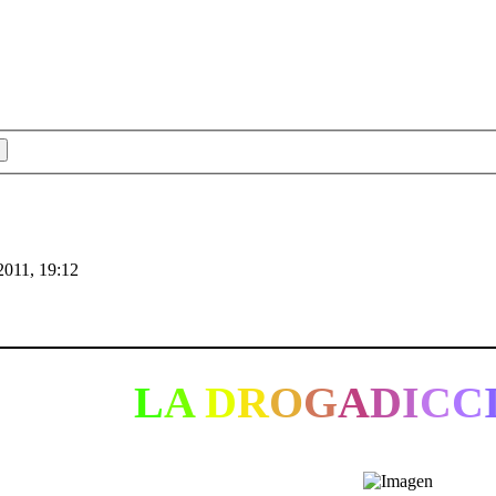
2011, 19:12
L
A
D
R
O
G
A
D
I
C
C