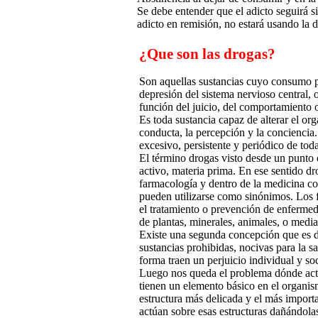
Se debe entender que el adicto seguirá si
adicto en remisión, no estará usando la 
¿Que son las drogas?
Son aquellas sustancias cuyo consumo 
depresión del sistema nervioso central, 
función del juicio, del comportamiento 
Es toda sustancia capaz de alterar el or
conducta, la percepción y la conciencia
excesivo, persistente y periódico de toda
El término drogas visto desde un punto d
activo, materia prima. En ese sentido 
farmacología y dentro de la medicina c
pueden utilizarse como sinónimos. Los
el tratamiento o prevención de enfermed
de plantas, minerales, animales, o median
Existe una segunda concepción que es de
sustancias prohibidas, nocivas para la s
forma traen un perjuicio individual y soc
Luego nos queda el problema dónde actú
tienen un elemento básico en el organism
estructura más delicada y el más importa
actúan sobre esas estructuras dañándol