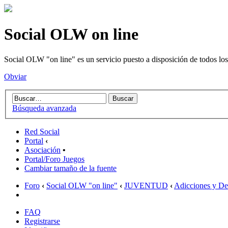
Social OLW on line
Social OLW "on line" es un servicio puesto a disposición de todos los
Obviar
Búsqueda avanzada
Red Social
Portal
‹
Asociación
•
Portal/Foro Juegos
Cambiar tamaño de la fuente
Foro
‹
Social OLW "on line"
‹
JUVENTUD
‹
Adicciones y De
FAQ
Registrarse