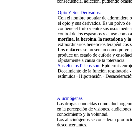
consecuencia, adicción, pudiendo ocasion
Opio Y Sus Derivados:
Con el nombre popular de adormidera o 
el opio y sus derivados. Es un polvo de 
contiene el fruto y entre sus usos medici
control de los espasmos y el uso como a
morfina, la heroína, la metadona y la
extraordinarios beneficios terapéuticos 
Los opiáceos se presentan como polvo pa
produce un estado de euforia y ensoñaci
rápidamente a causa de la tolerancia.
Sus efectos físicos son:
Epidermis enroje
Decaimiento de la función respiratoria - 
estímulos - Hipotensión - Desaceleració
Alucinógenas
Las drogas conocidas como alucinógenos 
en la percepción de visiones, audiciones 
conocimiento y la voluntad.
Los alucinógenos se consideran productos
desconcertantes.