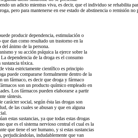
endo un adicto mientras viva, es decir, que el individuo se rehabilita par
droga, pero para mantenerse en ese estado de abstinencia o remisión no 
puede producir dependencia, estimulación o
o que dan como resultado un trastorno en la
o del ánimo de la persona.
ganismo y su acción psíquica la ejerce sobre la
. La dependencia de la droga es el consumo
 sustancia tóxica.
e vista estrictamente científico es principio
droga puede compararse formalmente dentro de la
on un fármaco, es decir que droga y fármaco
 fármacos son un producto químico empleado en
ades. Los fármacos pueden elaborarse a partir
te síntesis.
 carácter social, según ésta las drogas son
alud, de las cuales se abusan y que en alguna
ial.
an estas sustancias, ya que todas estas drogas
o que es el sistema nervioso central el cual es la
nte que tiene el ser humano, y si estas sustancias
as, perjudicándolas, indudablemente que van