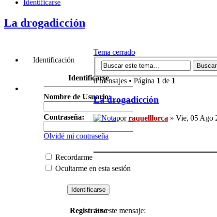
Identificarse
La drogadicción
Tema cerrado
Identificación
Identificarse
6 mensajes • Página
1
de
1
Nombre de Usuario:
La drogadicción
Contraseña:
por
raquelllorca
» Vie, 05 Ago 
Olvidé mi contraseña
Recordarme
Ocultarme en esta sesión
Registrarse
En este mensaje: