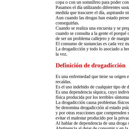
copa o con un somnífero para poder conc
Pasamos el día utilizando diferentes sus
medida que trascurre el día, aspirando ni
Aun cuando las drogas han estado presen
conseguirlas.
Cuando se realiza una encuesta y se pre
cuando se consulta a la gente el porqué
de ser un problema callejero y de margin
El consumo de sustancias es cada vez má
La drogadicción y todo lo asociado a he
la vez.
Definición de drogadicción
Es una enfermedad que tiene su origen en
recaídas.
Es el uso indebido de cualquier tipo de d
Es una dependencia síquica, cuyo indivi
física producida por los terribles síntoma
La drogadicción causa problemas físicos,
Se denomina drogadicción al estado psíq
y por otras reacciones que comprenden si
evitar el malestar producido por la priva
Al hablar de dependencia de una droga se
Abstinencia al dejar de consumir y en l