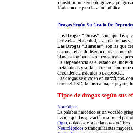
constituir un elemento grave y peligroso 
lógicamente para la salud pública.
Drogas Según Su Grado De Depende
Las Drogas "Duras"
, son aquellas que
derivados, el alcohol, las anfetaminas y l
Las Drogas "Blandas"
, son las que c
cocaína, el ácido lisérgico, más conocid
blandas son buenas o menos malas, pero
La Dependencia es el estado del individ
metabólicos y su falta crea un síndrome
dependencia psíquica o psicosocial.
Las drogas se dividen en narcóticos, como
como el LSD, la mezcalina, el peyote, l
Tipos de drogas según sus ef
Narcóticos
La palabra narcótico es un vocablo grieg
decir, aquellas que actúan sobre el psiqu
Opio
, opiáceos y sucedáneos sintéticos.
Neurolépticos
o tranquilizantes mayores