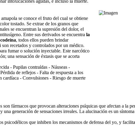
ar intoxicaciones agudas, e incluso la muerte.
amapola se conoce el fruto del cual se obtiene
color tostado. Se extrae de los granos que
nales se encuentran la supresión del dolor, el
ntitusígeno. Entre sus derivados se encuentra
la
 codeína
, todos ellos pueden brindar
si son recetados y controlados por un médico.
ra fumar o solución inyectable. Este narcótico
ón; una sensación de éxtasis que se acorta
cida - Pupilas contraídas - Náuseas -
Pérdida de reflejos - Falta de respuesta a los
n cardíaca - Convulsiones - Riesgo de muerte
son fármacos que provocan alteraciones psíquicas que afectan a la per
y una generación de sensaciones irreales. La alucinación es un síntoma g
 psicodélicos que inhiben los mecanismos de defensa del yo, y facilitan