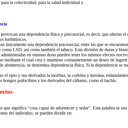
para la colectividad; para la salud individual y
ncia
 provocan una dependencia física y psicosocial, es decir, que alteran e
os barbitúricos.
rean únicamente una dependencia psicosocial, entre las que se encuentra
o como LSD, así como también el tabaco. Esta división de duras y blanda
 administradas en mismas dosis pueden tener los mismos efectos nocivo
uo mediante el cual crea y mantiene constantemente un deseo de ingerir
 de abstinencia, se denomina dependencia física. Si la dependencia se 
 el opio y sus derivados la morfina, la codeína y heroína; estimulantes,
os hongos psilocibios y los derivados del cáñamo, como el hachís.
ectos
o que significa "cosa capaz de adormecer y sedar". Esta palabra se usa c
ismo del individuo, se pueden dividir en:
.