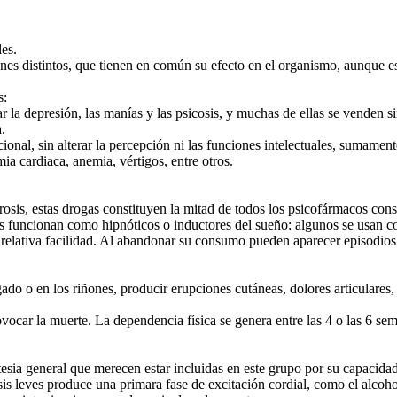
es.
es distintos, que tienen en común su efecto en el organismo, aunque es
s:
atar la depresión, las manías y las psicosis, y muchas de ellas se venden 
a.
onal, sin alterar la percepción ni las funciones intelectuales, sumamen
mia cardiaca, anemia, vértigos, entre otros.
urosis, estas drogas constituyen la mitad de todos los psicofármacos c
 funcionan como hipnóticos o inductores del sueño: algunos se usan c
 relativa facilidad. Al abandonar su consumo pueden aparecer episodios
ado o en los riñones, producir erupciones cutáneas, dolores articulares,
vocar la muerte. La dependencia física se genera entre las 4 o las 6 se
tesia general que merecen estar incluidas en este grupo por su capacida
osis leves produce una primara fase de excitación cordial, como el alcoh