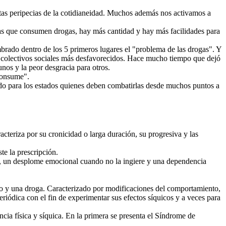
estas peripecias de la cotidianeidad. Muchos además nos activamos a
nas que consumen drogas, hay más cantidad y hay más facilidades para
brado dentro de los 5 primeros lugares el "problema de las drogas". Y
s colectivos sociales más desfavorecidos. Hace mucho tiempo que dejó
nos y la peor desgracia para otros.
consume".
todo para los estados quienes deben combatirlas desde muchos puntos a
teriza por su cronicidad o larga duración, su progresiva y las
te la prescripción.
o, un desplome emocional cuando no la ingiere y una dependencia
vo y una droga. Caracterizado por modificaciones del comportamiento,
iódica con el fin de experimentar sus efectos síquicos y a veces para
cia física y síquica. En la primera se presenta el Síndrome de