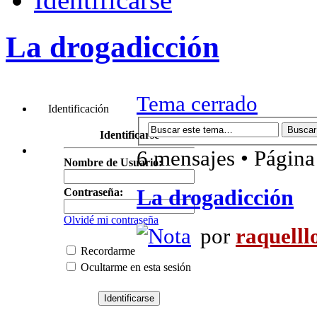
La drogadicción
Tema cerrado
Identificación
Identificarse
6 mensajes • Págin
Nombre de Usuario:
La drogadicción
Contraseña:
Olvidé mi contraseña
por
raquelll
Recordarme
Ocultarme en esta sesión