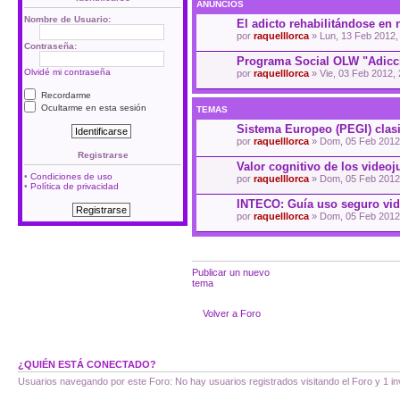
ANUNCIOS
Nombre de Usuario:
El adicto rehabilitándose en 
por
raquelllorca
» Lun, 13 Feb 2012,
Contraseña:
Programa Social OLW "Adicci
Olvidé mi contraseña
por
raquelllorca
» Vie, 03 Feb 2012, 
Recordarme
Ocultarme en esta sesión
TEMAS
Sistema Europeo (PEGI) clasi
por
raquelllorca
» Dom, 05 Feb 2012
Registrarse
Valor cognitivo de los video
•
Condiciones de uso
por
raquelllorca
» Dom, 05 Feb 2012
•
Política de privacidad
INTECO: Guía uso seguro vi
por
raquelllorca
» Dom, 05 Feb 2012
Publicar un nuevo
tema
Volver a Foro
¿QUIÉN ESTÁ CONECTADO?
Usuarios navegando por este Foro: No hay usuarios registrados visitando el Foro y 1 in