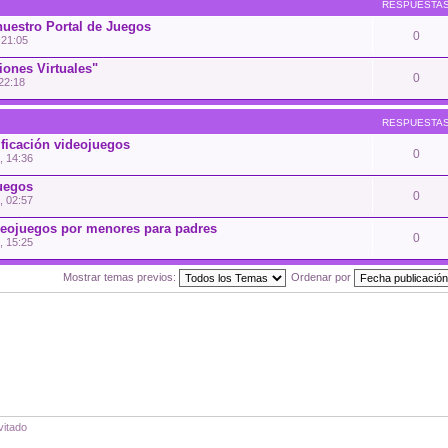
RESPUESTA
nuestro Portal de Juegos
0
 21:05
ones Virtuales"
0
22:18
RESPUESTA
ficación videojuegos
0
, 14:36
juegos
0
, 02:57
deojuegos por menores para padres
0
, 15:25
Mostrar temas previos:
Ordenar por
vitado