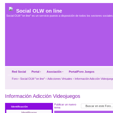
Social OLW on line
Social OLW "on line" es un servicio puesto a disposición de todos los sectores social
Red Social
Portal
‹
Asociación
•
Portal/Foro Juegos
Foro
‹
Social OLW "on line"
‹
Adicciones Virtuales
‹
Información Adicción Videojueg
Información Adicción Videojuegos
Publicar un nuevo
Identificación
tema
Identificarse