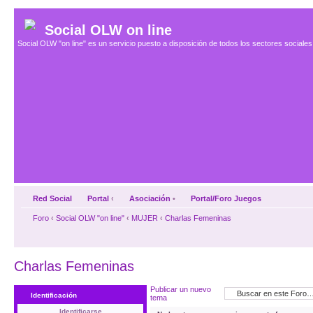
Social OLW on line
Social OLW "on line" es un servicio puesto a disposición de todos los sectores social
Red Social
Portal
‹
Asociación
•
Portal/Foro Juegos
Foro
‹
Social OLW "on line"
‹
MUJER
‹
Charlas Femeninas
Charlas Femeninas
Publicar un nuevo
Identificación
tema
Identificarse