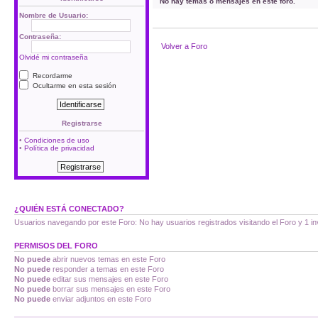
No hay temas o mensajes en este foro.
Nombre de Usuario:
Contraseña:
Volver a Foro
Olvidé mi contraseña
Recordarme
Ocultarme en esta sesión
Registrarse
•
Condiciones de uso
•
Política de privacidad
¿QUIÉN ESTÁ CONECTADO?
Usuarios navegando por este Foro: No hay usuarios registrados visitando el Foro y 1 in
PERMISOS DEL FORO
No puede
abrir nuevos temas en este Foro
No puede
responder a temas en este Foro
No puede
editar sus mensajes en este Foro
No puede
borrar sus mensajes en este Foro
No puede
enviar adjuntos en este Foro