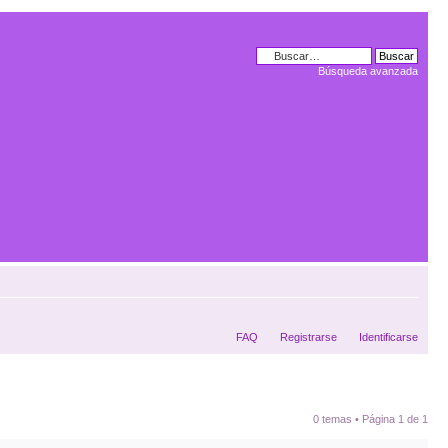
Búsqueda avanzada
FAQ
Registrarse
Identificarse
0 temas • Página
1
de
1