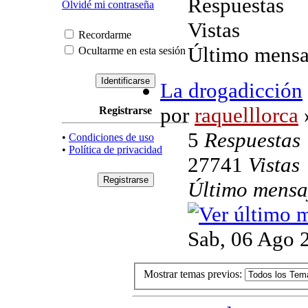
Respuestas
Olvidé mi contraseña
Vistas
Recordarme
Último mensa
Ocultarme en esta sesión
La drogadicción
por
raquelllorca
»
Registrarse
5
Respuestas
•
Condiciones de uso
•
Política de privacidad
27741
Vistas
Último mens
Sab, 06 Ago 
Mostrar temas previos: