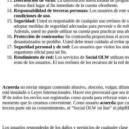
Distribución de virus:
La distribución intencionada de programa
ofensa dará lugar al fin inmediato de la cuenta ofendiente.
Responsabilidad de terceras personas:
Los usuarios de este s
condiciones de uso
.
Seguridad:
Usted es responsable de cualquier uso erróneo de s
adoptar medidas de seguridad adecuadas para prevenir o de red
Además, usted no puede utilizar su cuenta para practicar una abe
Protección de contraseña:
Su contraseña proporciona el acceso
desautorizados se prohíbe. Usted debe tener cuidado al evitar q
Seguridad personal y de red:
Los usuarios que violen los sist
organismo oficial para tal fin.
Rendimiento de red:
Los servicios de
Social OLW
utilizan r
resto de los usuarios. El uso erróneo de los recursos de la red 
Acuerda
no enviar ningun contenido abusivo, obsceno, vulgar, difama
está instalado o Leyes Internacionales. Hacer eso provocará que sea i
IP de todos los envíos son registradas como ayuda para reforzar estas
momento que lo creamos conveniente. Como usuario
acuerda
que cu
tercera parte sin su consentimiento, ni "Social OLW on line" ni phpB
Los usuarios responderán de los daños y perjuicios de cualquier clas