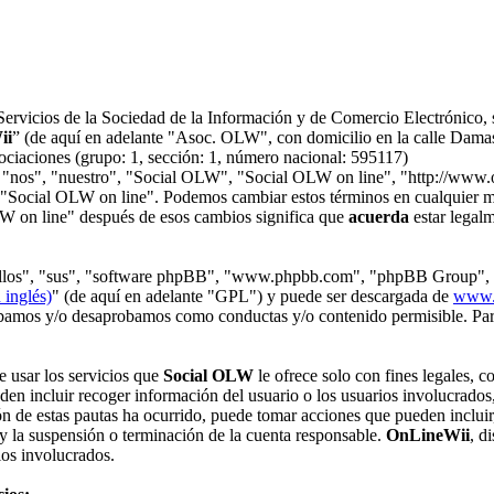
Servicios de la Sociedad de la Información y de Comercio Electrónico, 
ii
” (de aquí en adelante "Asoc. OLW", con domicilio en la calle Dam
ociaciones (grupo: 1, sección: 1, número nacional: 595117)
, "nos", "nuestro", "Social OLW", "Social OLW on line", "http://www.
use "Social OLW on line". Podemos cambiar estos términos en cualquier m
LW on line" después de esos cambios significa que
acuerda
estar legal
 "ellos", "sus", "software phpBB", "www.phpbb.com", "phpBB Group", 
 inglés)
" (de aquí en adelante "GPL") y puede ser descargada de
www.
robamos y/o desaprobamos como conductas y/o contenido permisible. Par
e usar los servicios que
Social OLW
le ofrece solo con fines legales, c
eden incluir recoger información del usuario o los usuarios involucrados
n de estas pautas ha ocurrido, puede tomar acciones que pueden incluir
 y la suspensión o terminación de la cuenta responsable.
OnLineWii
, d
ios involucrados.