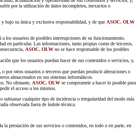
ctitud, actualización y operatividad de sus contenidos y servicios, y,
ufrir por la utilización de datos incompletos, inexactos o
o y bajo su única y exclusiva responsabilidad, y de que
ASOC. OLW
á a los usuarios de posibles interrupciones de su funcionamiento.
idad en particular. Las informaciones, tanto propias como de terceros,
consecuencia,
ASOC. OLW
no se hace responsable de los posibles
zación que los usuarios puedan hacer de sus contenidos o servicios, y,
 o por otros usuarios o terceros que puedan producir alteraciones o
cheros almacenados en sus sistemas informáticos.
ios. No obstante,
ASOC. OLW
se compromete a hacer lo posible para
mpedir el acceso a los mismos.
 o subsanar cualquier tipo de incidencia o irregularidad del modo más
alía observada fuera de índole técnica.
a la prestación de sus servicios o contenidos, en todo o en parte, en