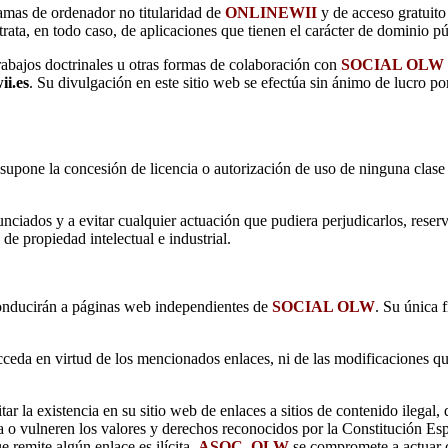
amas de ordenador no titularidad de
ONLINEWII
y de acceso gratuito
 Se trata, en todo caso, de aplicaciones que tienen el carácter de dominio 
 trabajos doctrinales u otras formas de colaboración con
SOCIAL OLW
i.es
. Su divulgación en este sitio web se efectúa sin ánimo de lucro p
supone la concesión de licencia o autorización de uso de ninguna clase 
unciados y a evitar cualquier actuación que pudiera perjudicarlos, rese
de propiedad intelectual e industrial.
 conducirán a páginas web independientes de
SOCIAL OLW
. Su única f
cceda en virtud de los mencionados enlaces, ni de las modificaciones qu
ar la existencia en su sitio web de enlaces a sitios de contenido ilegal,
ana o vulneren los valores y derechos reconocidos por la Constitución 
 remite algún enlace es ilícita,
ASOC. OLW
se compromete a actuar co