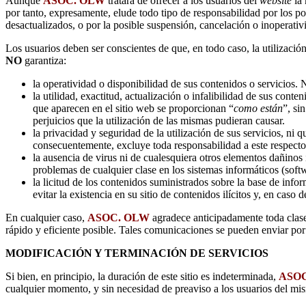
Aunque
ASOC. OLW
tratará de ofrecer a los usuarios del
website
la 
por tanto, expresamente, elude todo tipo de responsabilidad por los pos
desactualizados, o por la posible suspensión, cancelación o inoperativ
Los usuarios deben ser conscientes de que, en todo caso, la utilizació
NO
garantiza:
la operatividad o disponibilidad de sus contenidos o servicios. 
la utilidad, exactitud, actualización o infalibilidad de sus cont
que aparecen en el sitio web se proporcionan “
como están
”, si
perjuicios que la utilización de las mismas pudieran causar.
la privacidad y seguridad de la utilización de sus servicios, ni
consecuentemente, excluye toda responsabilidad a este respecto
la ausencia de virus ni de cualesquiera otros elementos dañinos
problemas de cualquier clase en los sistemas informáticos (soft
la licitud de los contenidos suministrados sobre la base de inf
evitar la existencia en su sitio de contenidos ilícitos y, en cas
En cualquier caso,
ASOC. OLW
agradece anticipadamente toda clase 
rápido y eficiente posible. Tales comunicaciones se pueden enviar por
MODIFICACIÓN Y TERMINACIÓN DE SERVICIOS
Si bien, en principio, la duración de este sitio es indeterminada,
ASO
cualquier momento, y sin necesidad de preaviso a los usuarios del mi