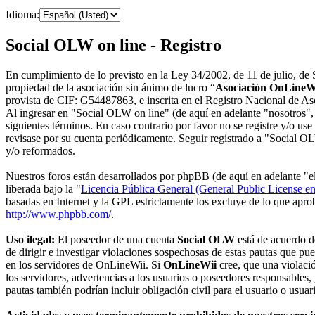
Idioma:
Social OLW on line - Registro
En cumplimiento de lo previsto en la Ley 34/2002, de 11 de julio, de 
propiedad de la asociación sin ánimo de lucro “
Asociación OnLineW
provista de CIF: G54487863, e inscrita en el Registro Nacional de As
Al ingresar en "Social OLW on line" (de aquí en adelante "nosotros"
siguientes términos. En caso contrario por favor no se registre y/o 
revisase por su cuenta periódicamente. Seguir registrado a "Social O
y/o reformados.
Nuestros foros están desarrollados por phpBB (de aquí en adelante
liberada bajo la "
Licencia Pública General (General Public License en
basadas en Internet y la GPL estrictamente los excluye de lo que ap
http://www.phpbb.com/
.
Uso ilegal:
El poseedor de una cuenta
Social OLW
está de acuerdo d
de dirigir e investigar violaciones sospechosas de estas pautas que pu
en los servidores de OnLineWii. Si
OnLineWii
cree, que una violació
los servidores, advertencias a los usuarios o poseedores responsables,
pautas también podrían incluir obligación civil para el usuario o usuar