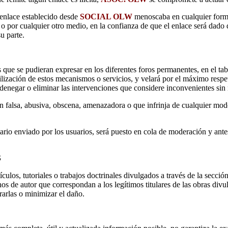
 enlace establecido desde
SOCIAL OLW
menoscaba en cualquier forma
, o por cualquier otro medio, en la confianza de que el enlace será dado
u parte.
que se pudieran expresar en los diferentes foros permanentes, en el tabl
ilización de estos mecanismos o servicios, y velará por el máximo respet
denegar o eliminar las intervenciones que considere inconvenientes sin 
ón falsa, abusiva, obscena, amenazadora o que infrinja de cualquier modo
ario enviado por los usuarios, será puesto en cola de moderación y ante
S
tículos, tutoriales o trabajos doctrinales divulgados a través de la secc
hos de autor que correspondan a los legítimos titulares de las obras div
rarlas o minimizar el daño.