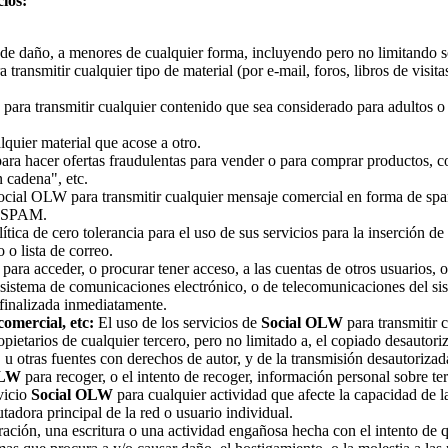
ios:
o de daño, a menores de cualquier forma, incluyendo pero no limitando 
a transmitir cualquier tipo de material (por e-mail, foros, libros de vis
para transmitir cualquier contenido que sea considerado para adultos o
lquier material que acose a otro.
ara hacer ofertas fraudulentas para vender o para comprar productos, cos
 cadena", etc.
Social OLW para transmitir cualquier mensaje comercial en forma de spa
el SPAM.
ítica de cero tolerancia para el uso de sus servicios para la inserción de
 o lista de correo.
para acceder, o procurar tener acceso, a las cuentas de otros usuarios, 
l sistema de comunicaciones electrónico, o de telecomunicaciones del sist
 finalizada inmediatamente.
comercial, etc:
El uso de los servicios de
Social OLW
para transmitir 
opietarios de cualquier tercero, pero no limitado a, el copiado desautor
s, u otras fuentes con derechos de autor, y de la transmisión desautoriz
OLW
para recoger, o el intento de recoger, información personal sobre t
vicio
Social OLW
para cualquier actividad que afecte la capacidad de la 
adora principal de la red o usuario individual.
ción, una escritura o una actividad engañosa hecha con el intento de qu