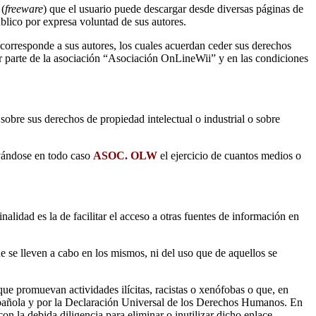
 (
freeware
) que el usuario puede descargar desde diversas páginas de
público por expresa voluntad de sus autores.
corresponde a sus autores, los cuales acuerdan ceder sus derechos
or parte de la asociación “Asociación OnLineWii” y en las condiciones
sobre sus derechos de propiedad intelectual o industrial o sobre
rvándose en todo caso
ASOC. OLW
el ejercicio de cuantos medios o
inalidad es la de facilitar el acceso a otras fuentes de información en
e se lleven a cabo en los mismos, ni del uso que de aquellos se
 que promuevan actividades ilícitas, racistas o xenófobas o que, en
Española y por la Declaración Universal de los Derechos Humanos. En
n la debida diligencia para eliminar o inutilizar dicho enlace.