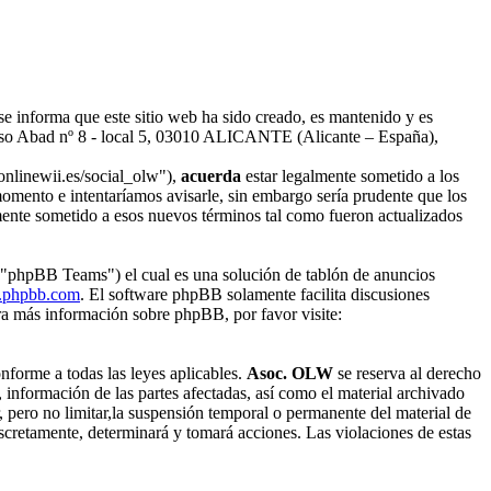
se informa que este sitio web ha sido creado, es mantenido y es
aso Abad nº 8 - local 5, 03010 ALICANTE (Alicante – España),
onlinewii.es/social_olw"),
acuerda
estar legalmente sometido a los
omento e intentaríamos avisarle, sin embargo sería prudente que los
mente sometido a esos nuevos términos tal como fueron actualizados
"phpBB Teams") el cual es una solución de tablón de anuncios
phpbb.com
. El software phpBB solamente facilita discusiones
a más información sobre phpBB, por favor visite:
onforme a todas las leyes aplicables.
Asoc. OLW
se reserva al derecho
, información de las partes afectadas, así como el material archivado
, pero no limitar,la suspensión temporal o permanente del material de
iscretamente, determinará y tomará acciones. Las violaciones de estas