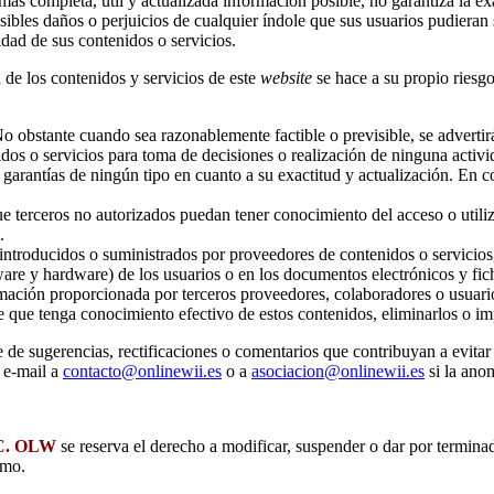
más completa, útil y actualizada información posible, no garantiza la exa
ibles daños o perjuicios de cualquier índole que sus usuarios pudieran s
idad de sus contenidos o servicios.
n de los contenidos y servicios de este
website
se hace a su propio riesg
No obstante cuando sea razonablemente factible o previsible, se advertir
enidos o servicios para toma de decisiones o realización de ninguna activ
n garantías de ningún tipo en cuanto a su exactitud y actualización. En 
 que terceros no autorizados puedan tener conocimiento del acceso o utili
.
 introducidos o suministrados por proveedores de contenidos o servicios,
ware y hardware) de los usuarios o en los documentos electrónicos y fi
ormación proporcionada por terceros proveedores, colaboradores o usuar
o de que tenga conocimiento efectivo de estos contenidos, eliminarlos o i
de sugerencias, rectificaciones o comentarios que contribuyan a evitar
 e-mail a
contacto@onlinewii.es
o a
asociacion@onlinewii.es
si la anom
C. OLW
se reserva el derecho a modificar, suspender o dar por terminad
smo.