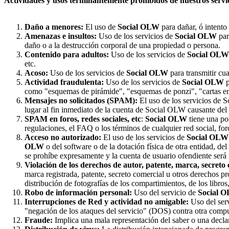
Actividades y usos terminantemente prohibidos de nuestros servic
Daño a menores:
El uso de
Social OLW
para dañar, ó intent
Amenazas e insultos:
Uso de los servicios de
Social OLW
par
daño o a la destrucción corporal de una propiedad o persona.
Contenido para adultos:
Uso de los servicios de
Social OLW
etc.
Acoso:
Uso de los servicios de
Social OLW
para transmitir cua
Actividad fraudulenta:
Uso de los servicios de
Social OLW
p
como "esquemas de pirámide", "esquemas de ponzi", "cartas en
Mensajes no solicitados (SPAM):
El uso de los servicios de 
lugar al fin inmediato de la cuenta de Social OLW causante d
SPAM en foros, redes sociales, etc
:
Social OLW
tiene una pol
regulaciones, el FAQ o los términos de cualquier red social, foro
Acceso no autorizado:
El uso de los servicios de
Social OLW
OLW
o del software o de la dotación física de otra entidad, de
se prohíbe expresamente y la cuenta de usuario ofendiente será
Violación de los derechos de autor, patente, marca, secreto 
marca registrada, patente, secreto comercial u otros derechos pr
distribución de fotografías de los compartimientos, de los libro
Robo de información personal:
Uso del servicio de
Social 
Interrupciones de Red y actividad no amigable:
Uso del ser
"negación de los ataques del servicio" (DOS) contra otra comput
Fraude:
Implica una mala representación del saber o una declara