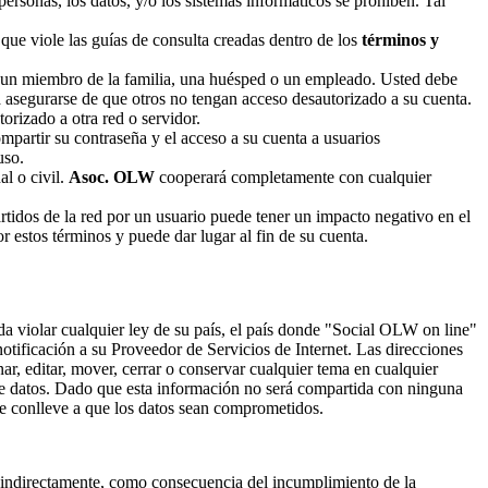
ersonas, los datos, y/o los sistemas informáticos se prohíben. Tal
que viole las guías de consulta creadas dentro de los
términos y
o, un miembro de la familia, una huésped o un empleado. Usted debe
asegurarse de que otros no tengan acceso desautorizado a su cuenta.
orizado a otra red o servidor.
partir su contraseña y el acceso a su cuenta a usuarios
uso.
al o civil.
Asoc. OLW
cooperará completamente con cualquier
rtidos de la red por un usuario puede tener un impacto negativo en el
r estos términos y puede dar lugar al fin de su cuenta.
a violar cualquier ley de su país, el país donde "Social OLW on line"
tificación a su Proveedor de Servicios de Internet. Las direcciones
r, editar, mover, cerrar o conservar cualquier tema en cualquier
e datos. Dado que esta información no será compartida con ninguna
ue conlleve a que los datos sean comprometidos.
o indirectamente, como consecuencia del incumplimiento de la