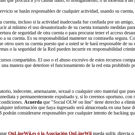
s que procura a y/o causar daño, el hostigamiento, o la molestia a las p
ervicio se harán responsables de cualquier actividad, usando su cuenta, 
u cuenta, incluso si la actividad inadecuada fue confiada por un amig
ucir al mínimo el uso desautorizado de su cuenta tomando medidas para 
rtura de seguridad de otra cuenta o para procurar tener el acceso desaut
 a su cuenta. Es su responsabilidad mantener su contraseña segura. Com
ue otros usen su cuenta puesto que a usted se le hará responsable de su 
emas o la seguridad de la Red pueden incurrir en responsabilidad crimin
ecursos compartidos. El uso o el abuso excesivo de estos recursos compa
de una manera que deteriore el funcionamiento de la red esta prohibido po
torio, indecente, amenazante, sexual o cualquier otro material que pued
nmediata y permanentemente expulsado y, si lo creemos oportuno, con no
 condiciones.
Acuerda
que "Social OLW on line" tiene derecho a elimina
alquier información que haya ingresado será almacenada en una base d
B podrán considerarse responsables por cualquier intento de hacking q
e que
OnLineWii.es ó la Asociación OnLineWii
pueda sufrir, directa 