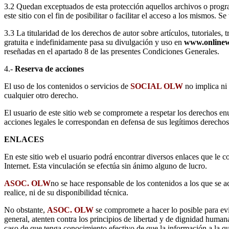
3.2 Quedan exceptuados de esta protección aquellos archivos o progr
este sitio con el fin de posibilitar o facilitar el acceso a los mismos.
3.3 La titularidad de los derechos de autor sobre artículos, tutoriales,
gratuita e indefinidamente pasa su divulgación y uso en
www.onlinewi
reseñadas en el apartado 8 de las presentes Condiciones Generales.
4.-
Reserva de acciones
El uso de los contenidos o servicios de
SOCIAL OLW
no implica ni 
cualquier otro derecho.
El usuario de este sitio web se compromete a respetar los derechos en
acciones legales le correspondan en defensa de sus legítimos derechos 
ENLACES
En este sitio web el usuario podrá encontrar diversos enlaces que le
Internet. Esta vinculación se efectúa sin ánimo alguno de lucro.
ASOC. OLW
no se hace responsable de los contenidos a los que se a
realice, ni de su disponibilidad técnica.
No obstante,
ASOC. OLW
se compromete a hacer lo posible para evit
general, atenten contra los principios de libertad y de dignidad hum
caso de que tenga conocimiento efectivo de que la información a la que