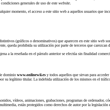
s condiciones generales de uso de este
website
.
ualquier momento, el acceso a este sitio web a aquellos usuarios que in
distintivos (gráficos o denominativos) que aparecen en este sitio web 
ente, queda prohibida su utilización por parte de terceros que carezcan 
 ajena a la reseñada en el párrafo anterior se efectúa sin finalidad comerc
 de dominio
www.onlinewii.es
y todos aquellos que sirvan para acceder d
r su legítimo titular. La indebida utilización de los mismos en el tráf
 sonidos, vídeos, animaciones, grabaciones, programas de ordenador, códi
a multimedia, están protegidos como derechos de autor por la legislación 