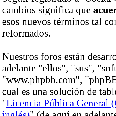
cambios significa que
acue
esos nuevos términos tal co
reformados.
Nuestros foros están desarr
adelante "ellos", "sus", "s
"www.phpbb.com", "phpBB
cual es una solución de tabl
"
Licencia Pública General (
inglés)
" (de aquí en adelan