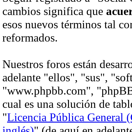
cambios significa que
acue
esos nuevos términos tal co
reformados.
Nuestros foros están desarr
adelante "ellos", "sus", "s
"www.phpbb.com", "phpBB
cual es una solución de tabl
"
Licencia Pública General (
inglés)
" (de aquí en adelan