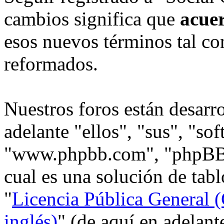
cambios significa que
acue
esos nuevos términos tal co
reformados.
Nuestros foros están desarr
adelante "ellos", "sus", "s
"www.phpbb.com", "phpBB
cual es una solución de tabl
"
Licencia Pública General (
inglés)
" (de aquí en adelan