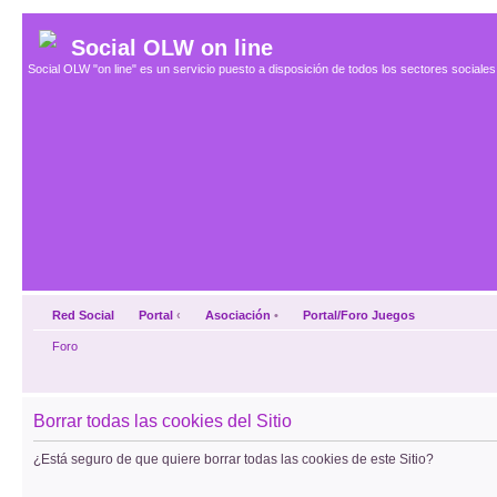
Social OLW on line
Social OLW "on line" es un servicio puesto a disposición de todos los sectores social
Red Social
Portal
‹
Asociación
•
Portal/Foro Juegos
Foro
Borrar todas las cookies del Sitio
¿Está seguro de que quiere borrar todas las cookies de este Sitio?