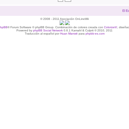
El E
© 2008 - 2011 Asociación OnLineWii
phpBB
® Forum Software © phpBB Group. Combinación de colores creada con
ColorizeIt!
, diseña
Powered by
phpBB Social Network
0.6.1 Kamahl & Culprit © 2010, 2011
Traducción al español por
Huan Manwë
para
phpbb-es.com