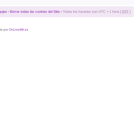
quipo
•
Borrar todas las cookies del Sitio
• Todos los horarios son UTC + 1 hora [
DST
]
da por
OnLineWii.es