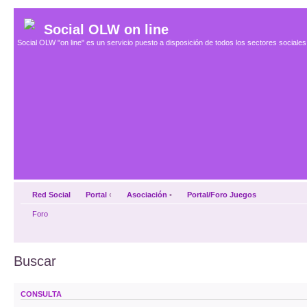
Social OLW on line
Social OLW "on line" es un servicio puesto a disposición de todos los sectores social
Red Social
Portal
‹
Asociación
•
Portal/Foro Juegos
Foro
Buscar
CONSULTA