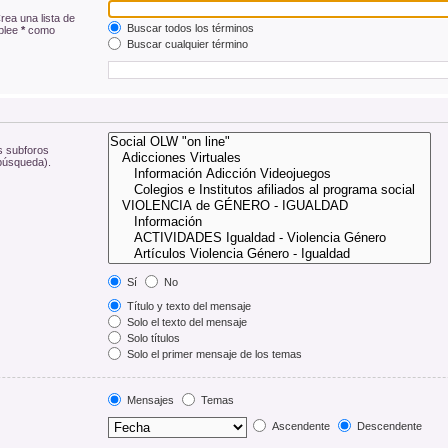
rea una lista de
Buscar todos los términos
mplee
*
como
Buscar cualquier término
s subforos
 búsqueda).
Sí
No
Título y texto del mensaje
Solo el texto del mensaje
Solo títulos
Solo el primer mensaje de los temas
Mensajes
Temas
Ascendente
Descendente