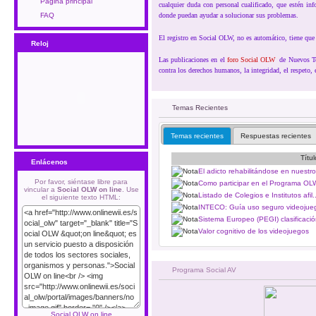
Página principal
cualquier duda con personal cualificado, que estén info
FAQ
donde puedan ayudar a solucionar sus problemas.
El registro en Social OLW, no es automático, tiene que 
Reloj
Las publicaciones en el
foro Social OLW
de Nuevos Tem
contra los derechos humanos, la integridad, el respeto, 
Temas Recientes
Temas recientes
Respuestas recientes
Títu
Enlácenos
El adicto rehabilitándose en nuestro 
Por favor, siéntase libre para
Como participar en el Programa OLW
vincular a
Social OLW on line
. Use
Listado de Colegios e Institutos afil..
el siguiente texto HTML:
INTECO: Guía uso seguro videojueg
Sistema Europeo (PEGI) clasificación
Valor cognitivo de los videojuegos
Programa Social AV
Social OLW on line