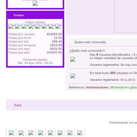
Visitas
Visitas totales
Visitas por usuario:
263555.83
Visitas por hora:
12.02
Visitas por día:
288.49
Quien está conectado
Visitas por semana:
2019.40
Visitas por mes:
8654.55
¿Quién está conectado?:
Visitas por año:
105297.04
Hay
9
Usuarios identificados :: 0 
La mayor cantidad de usuarios id
Contando desde:
Mié, 03 Ago 2011, 23:13
Usuarios registrados: No hay usua
En total hubo
353
usuarios en lín
Usuarios registrados:
Bing [Bot]
Referencia:
Administradores
,
Moderadores glob
Foro
Funcionando con