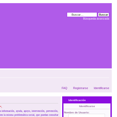
Búsqueda avanzada
FAQ
Registrarse
Identificarse
Identificación
Identificarse
”.
la información, ayuda, apoyo, intervención, prevención,
Nombre de Usuario:
ten la misma problemática social, que puedan consultar