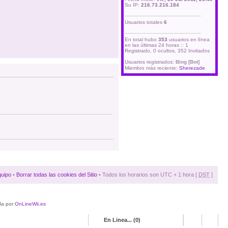
Su IP:
216.73.216.184
Usuarios totales
6
En total hubo
353
usuarios en línea
en las últimas 24 horas :: 1
Registrado, 0 ocultos, 352 Invitados
Usuarios registrados:
Bing [Bot]
Miembro más reciente:
Sherezade
quipo
•
Borrar todas las cookies del Sitio
• Todos los horarios son UTC + 1 hora [
DST
]
da por
OnLineWii.es
En Linea... (0)