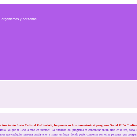
es, organismos y personas.
a Asociación Socio Cultural OnLineWii, ha puesto en funcionamiento el programa Social OLW “online
tual ya que se lleva a cabo en internet. La finalidad del programa es concentrar en un sitio en la red, toda 
eamos que cualquier persona pueda tener a mano, un lugar donde poder conversar con otras personas que compar