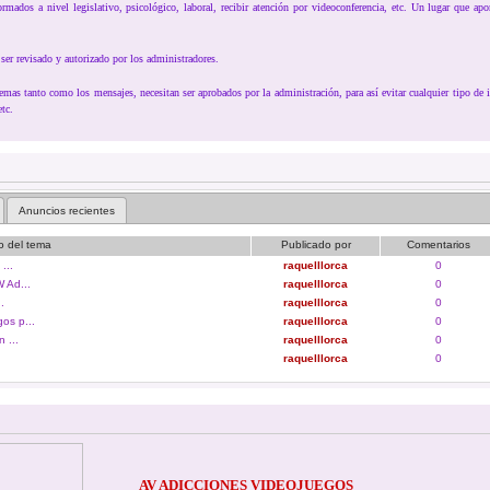
rmados a nivel legislativo, psicológico, laboral, recibir atención por videoconferencia, etc. Un lugar que apo
ser revisado y autorizado por los administradores.
as tanto como los mensajes, necesitan ser aprobados por la administración, para así evitar cualquier tipo de i
etc.
Anuncios recientes
lo del tema
Publicado por
Comentarios
...
raquelllorca
0
 Ad...
raquelllorca
0
.
raquelllorca
0
os p...
raquelllorca
0
 ...
raquelllorca
0
raquelllorca
0
AV ADICCIONES VIDEOJUEGOS