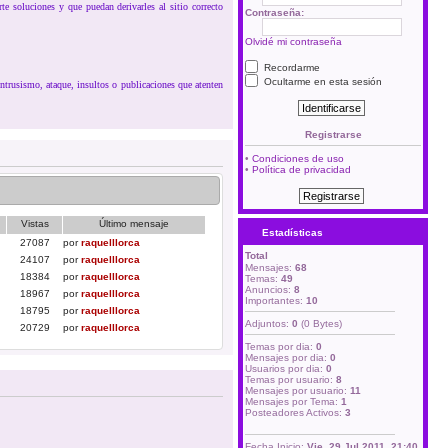
rte soluciones y que puedan derivarles al sitio correcto
Contraseña:
Olvidé mi contraseña
Recordarme
Ocultarme en esta sesión
ntrusismo, ataque, insultos o publicaciones que atenten
Registrarse
•
Condiciones de uso
•
Política de privacidad
Vistas
Último mensaje
Estadísticas
27087
por
raquelllorca
Total
24107
por
raquelllorca
Mensajes:
68
18384
por
raquelllorca
Temas:
49
Anuncios:
8
18967
por
raquelllorca
Importantes:
10
18795
por
raquelllorca
Adjuntos:
0
(0 Bytes)
20729
por
raquelllorca
Temas por dia:
0
Mensajes por dia:
0
Usuarios por dia:
0
Temas por usuario:
8
Mensajes por usuario:
11
Mensajes por Tema:
1
Posteadores Activos:
3
Fecha Inicio:
Vie, 29 Jul 2011, 21:40