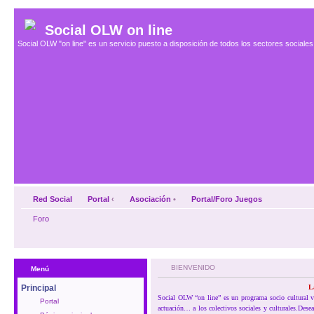
Social OLW on line
Social OLW "on line" es un servicio puesto a disposición de todos los sectores social
Red Social
Portal
‹
Asociación
•
Portal/Foro Juegos
Foro
BIENVENIDO
Menú
Principal
L
Social OLW “on line” es un programa socio cultural vir
Portal
actuación… a los colectivos sociales y culturales.Des