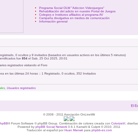
Programa Social OLW "Adiccion Videojuegos"
Rehabilitación del adicto en nuestro Portal de Juegos
Colegios e Institutos afiliados al programa AV
Campaña divulgativa en medios de comunicación
Información general
registrado, 0 ocultos y 9 invitados (basados en usuarios activos en los últimos 5 minutos)
entificados fue
854
el Sab, 25 Oct 2025, 20:01
rios registrados visitando el Foro
ea en las últimas 24 horas :: 1 Registrado, 0 ocultos, 352 Invitados
ales
,
Usuarios registrados
El E
© 2008 - 2011 Asociación OnLineWii
phpBB
® Forum Software © phpBB Group. Combinación de colores creada con
ColorizeIt!
, diseña
Powered by
phpBB Social Network
0.6.1 Kamahl & Culprit © 2010, 2011
Traducción al español por
Huan Manwë
para
phpbb-es.com