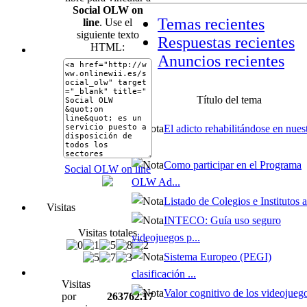
Social OLW on
Temas recientes
line
. Use el
siguiente texto
Respuestas recientes
HTML:
Anuncios recientes
Título del tema
El adicto rehabilitándose en nues
...
Como participar en el Programa
Social OLW on line
OLW Ad...
Listado de Colegios e Institutos af
Visitas
INTECO: Guía uso seguro
Visitas totales
videojuegos p...
Sistema Europeo (PEGI)
clasificación ...
Visitas
Valor cognitivo de los videojueg
por
263762.17