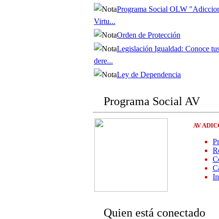
Programa Social OLW "Adiccio
Virtu...
Orden de Protección
Legislación Igualdad: Conoce tu
dere...
Ley de Dependencia
Programa Social AV
AV ADI
P
Re
Co
C
I
Quien está conectado