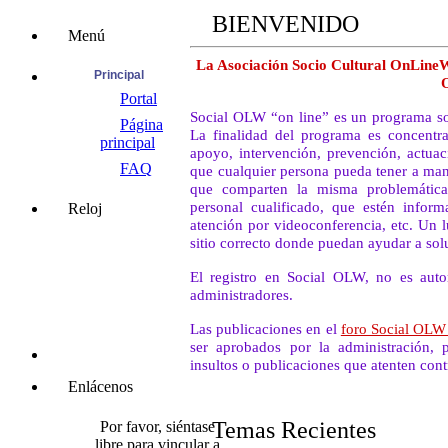
BIENVENIDO
Menú
La Asociación Socio Cultural OnLineW
Principal
Portal
Social OLW “on line” es un programa soci
Página
La finalidad del programa es concentra
principal
apoyo, intervención, prevención, actuac
FAQ
que cualquier persona pueda tener a man
que comparten la misma problemática
personal cualificado, que estén informa
Reloj
atención por videoconferencia, etc. Un 
sitio correcto donde puedan ayudar a so
El registro en Social OLW, no es auto
administradores.
Las publicaciones en el
foro Social OL
ser aprobados por la administración, p
insultos o publicaciones que atenten cont
Enlácenos
Temas Recientes
Por favor, siéntase
libre para vincular a