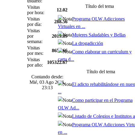
usuario:
Título del tema
Visitas
12.02
por hora:
Visitas
Programa OLW Adicciones
288.56
por día:
Virtuales en ...
Visitas
Mujeres Saludables y Bellas
por
2019.89
semana:
La drogadicción
Visitas
8656.66
Como elaborar un curriculum y
por mes:
carta d...
Visitas
105322.67
por año:
Título del tema
Contando desde:
Mié, 03 Ago 2011,
El adicto rehabilitándose en nues
23:13
...
Como participar en el Programa
OLW Ad...
Listado de Colegios e Institutos af
Programa OLW Adicciones Virtu
en ...