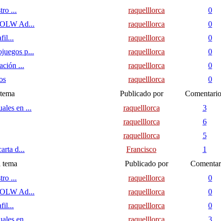
ro ...
raquelllorca
0
a OLW Ad...
raquelllorca
0
il...
raquelllorca
0
juegos p...
raquelllorca
0
ción ...
raquelllorca
0
os
raquelllorca
0
 tema
Publicado por
Comentario
les en ...
raquelllorca
3
raquelllorca
6
raquelllorca
5
rta d...
Francisco
1
l tema
Publicado por
Comentar
ro ...
raquelllorca
0
a OLW Ad...
raquelllorca
0
il...
raquelllorca
0
les en ...
raquelllorca
3