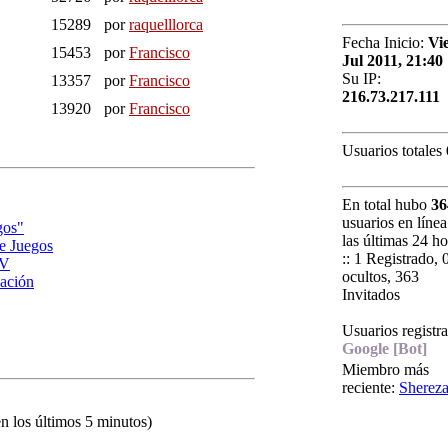
15289
por
raquelllorca
Fecha Inicio:
Vie
15453
por
Francisco
Jul 2011, 21:40
Su IP:
13357
por
Francisco
216.73.217.111
13920
por
Francisco
Usuarios totales
En total hubo
36
usuarios en línea
gos"
las últimas 24 ho
de Juegos
:: 1 Registrado, 
AV
ocultos, 363
ación
Invitados
Usuarios registr
Google [Bot]
Miembro más
reciente:
Sherez
en los últimos 5 minutos)