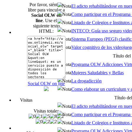
Por favor, siéntase
El adicto rehabilitándose en nuest
libre para vincular a
Como participar en el Program
Social OLW on
line
. Use el
Listado de Colegios e Institutos af
siguiente texto
INTECO: Guía uso seguro video
HTML:
Sistema Europeo (PEGI) clasifica
Valor cognitivo de los videojueg
Título del
Programa OLW Adicciones Virtua
Mujeres Saludables y Bellas
La drogadicción
Social OLW on line
Como elaborar un curriculum y ca
Título de
Visitas
El adicto rehabilitándose en nuest
Visitas totales
Como participar en el Program
Listado de Colegios e Institutos af
Programa OLW Adicciones Virtua