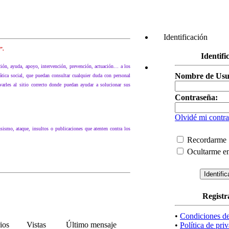
Identificación
”.
Identifi
ación, ayuda, apoyo, intervención, prevención, actuación… a los
Nombre de Usu
tica social, que puedan consultar cualquier duda con personal
ivarles al sitio correcto donde puedan ayudar a solucionar sus
Contraseña:
Olvidé mi contr
sismo, ataque, insultos o publicaciones que atenten contra los
Recordarme
Ocultarme en
Registr
•
Condiciones d
ios
Vistas
Último mensaje
•
Política de pri