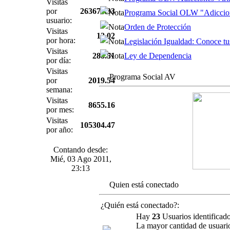
Visitas
por
263670.33
Programa Social OLW "Adiccione
usuario:
Orden de Protección
Visitas
12.02
por hora:
Legislación Igualdad: Conoce tus
Visitas
288.51
Ley de Dependencia
por día:
Visitas
Programa Social AV
por
2019.54
semana:
Visitas
8655.16
por mes:
Visitas
105304.47
por año:
Contando desde:
Mié, 03 Ago 2011,
23:13
Quien está conectado
¿Quién está conectado?:
Hay
23
Usuarios identificado
La mayor cantidad de usuario