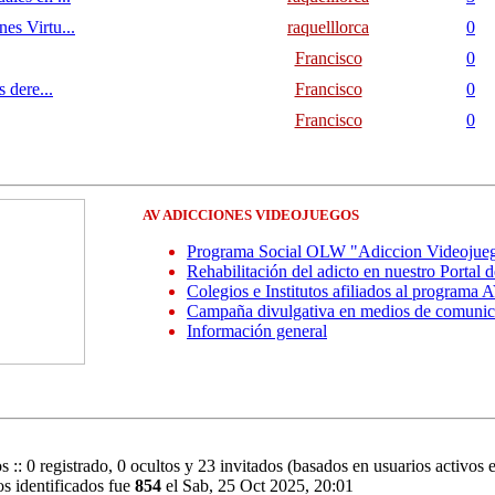
s Virtu...
raquelllorca
0
Francisco
0
 dere...
Francisco
0
Francisco
0
AV ADICCIONES VIDEOJUEGOS
Programa Social OLW "Adiccion Videojue
Rehabilitación del adicto en nuestro Portal 
Colegios e Institutos afiliados al programa 
Campaña divulgativa en medios de comunic
Información general
s :: 0 registrado, 0 ocultos y 23 invitados (basados en usuarios activos 
s identificados fue
854
el Sab, 25 Oct 2025, 20:01