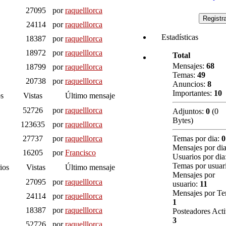
27095
por
raquelllorca
24114
por
raquelllorca
Estadísticas
18387
por
raquelllorca
18972
por
raquelllorca
Total
Mensajes:
68
18799
por
raquelllorca
Temas:
49
20738
por
raquelllorca
Anuncios:
8
Importantes:
10
s
Vistas
Último mensaje
52726
por
raquelllorca
Adjuntos:
0
(0
Bytes)
123635
por
raquelllorca
27737
por
raquelllorca
Temas por dia:
0
Mensajes por di
16205
por
Francisco
Usuarios por dia
Temas por usuar
ios
Vistas
Último mensaje
Mensajes por
27095
por
raquelllorca
usuario:
11
Mensajes por Te
24114
por
raquelllorca
1
18387
por
raquelllorca
Posteadores Acti
3
52726
por
raquelllorca