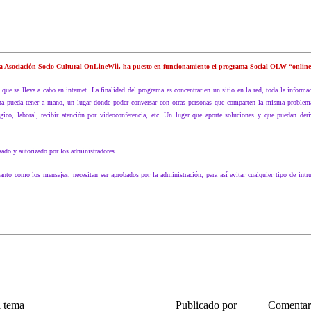
a Asociación Socio Cultural OnLineWii, ha puesto en funcionamiento el programa Social OLW “online
que se lleva a cabo en internet. La finalidad del programa es concentrar en un sitio en la red, toda la inform
ona pueda tener a mano, un lugar donde poder conversar con otras personas que comparten la misma problemá
ógico, laboral, recibir atención por videoconferencia, etc. Un lugar que aporte soluciones y que puedan der
sado y autorizado por los administradores.
to como los mensajes, necesitan ser aprobados por la administración, para así evitar cualquier tipo de intru
l tema
Publicado por
Comentar