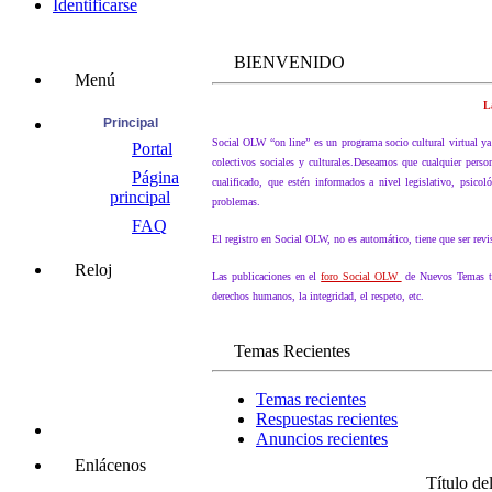
Identificarse
BIENVENIDO
Menú
L
Principal
Social OLW “on line” es un programa socio cultural virtual ya 
Portal
colectivos sociales y culturales.Deseamos que cualquier pers
Página
cualificado, que estén informados a nivel legislativo, psicol
principal
problemas.
FAQ
El registro en Social OLW, no es automático, tiene que ser revi
Reloj
Las publicaciones en el
foro Social OLW
de Nuevos Temas tan
derechos humanos, la integridad, el respeto, etc.
Temas Recientes
Temas recientes
Respuestas recientes
Anuncios recientes
Enlácenos
Título de