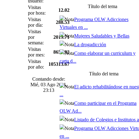
usuario:
Título del tema
Visitas
12.02
por hora:
Visitas
Programa OLW Adicciones
288.53
por día:
Virtuales en ...
Visitas
Mujeres Saludables y Bellas
por
2019.71
semana:
La drogadicción
Visitas
8655.92
Como elaborar un curriculum y
por mes:
carta d...
Visitas
105313.67
por año:
Título del tema
Contando desde:
Mié, 03 Ago 2011,
El adicto rehabilitándose en nues
23:13
...
Como participar en el Programa
OLW Ad...
Listado de Colegios e Institutos af
Programa OLW Adicciones Virtu
en ...