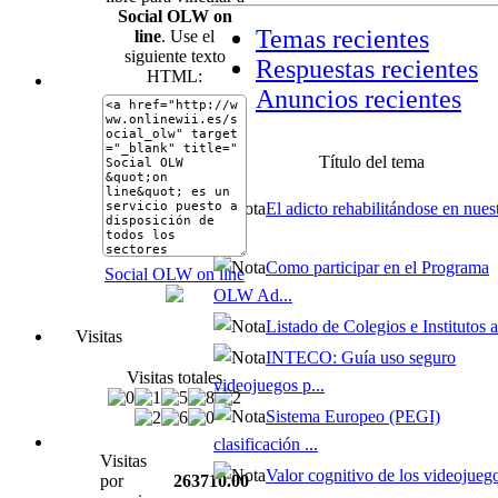
Social OLW on
Temas recientes
line
. Use el
siguiente texto
Respuestas recientes
HTML:
Anuncios recientes
Título del tema
El adicto rehabilitándose en nues
...
Como participar en el Programa
Social OLW on line
OLW Ad...
Listado de Colegios e Institutos af
Visitas
INTECO: Guía uso seguro
Visitas totales
videojuegos p...
Sistema Europeo (PEGI)
clasificación ...
Visitas
Valor cognitivo de los videojueg
por
263710.00