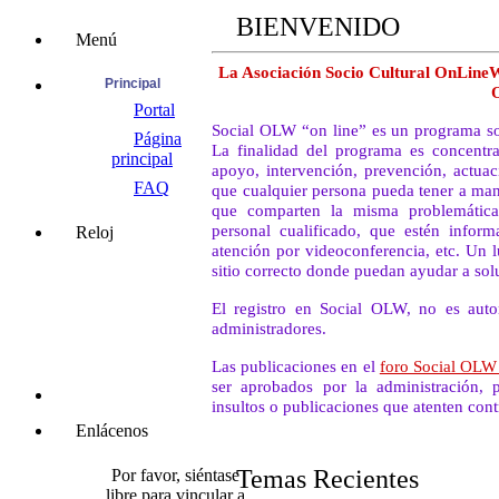
BIENVENIDO
Menú
La Asociación Socio Cultural OnLineW
Principal
Portal
Social OLW “on line” es un programa soci
Página
La finalidad del programa es concentra
principal
apoyo, intervención, prevención, actuac
FAQ
que cualquier persona pueda tener a man
que comparten la misma problemática
personal cualificado, que estén informa
Reloj
atención por videoconferencia, etc. Un 
sitio correcto donde puedan ayudar a so
El registro en Social OLW, no es auto
administradores.
Las publicaciones en el
foro Social OL
ser aprobados por la administración, p
insultos o publicaciones que atenten cont
Enlácenos
Temas Recientes
Por favor, siéntase
libre para vincular a