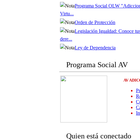
Programa Social OLW "Adiccio
Virtu...
Orden de Protección
Legislación Igualdad: Conoce tu
dere...
Ley de Dependencia
Programa Social AV
AV ADI
P
Re
Co
C
I
Quien está conectado