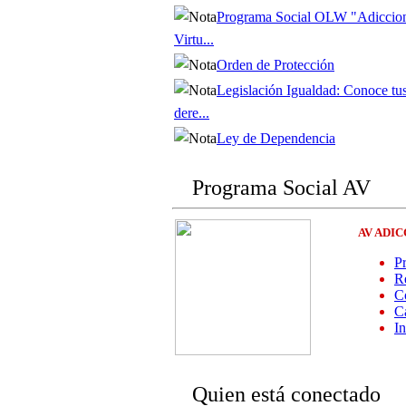
Programa Social OLW "Adiccio
Virtu...
Orden de Protección
Legislación Igualdad: Conoce tu
dere...
Ley de Dependencia
Programa Social AV
AV ADI
P
Re
Co
C
I
Quien está conectado