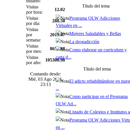
usuario:
Título del tema
Visitas
12.02
por hora:
Visitas
Programa OLW Adicciones
288.50
por día:
Virtuales en ...
Visitas
Mujeres Saludables y Bellas
por
2019.47
semana:
La drogadicción
Visitas
8654.88
Como elaborar un curriculum y
por mes:
carta d...
Visitas
105300.98
por año:
Título del tema
Contando desde:
Mié, 03 Ago 2011,
El adicto rehabilitándose en nues
23:13
...
Como participar en el Programa
OLW Ad...
Listado de Colegios e Institutos af
Programa OLW Adicciones Virtu
en ...