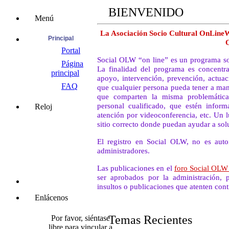
BIENVENIDO
Menú
La Asociación Socio Cultural OnLineW
Principal
Portal
Social OLW “on line” es un programa soci
Página
La finalidad del programa es concentra
principal
apoyo, intervención, prevención, actuac
FAQ
que cualquier persona pueda tener a man
que comparten la misma problemática
personal cualificado, que estén informa
Reloj
atención por videoconferencia, etc. Un 
sitio correcto donde puedan ayudar a so
El registro en Social OLW, no es auto
administradores.
Las publicaciones en el
foro Social OL
ser aprobados por la administración, p
insultos o publicaciones que atenten cont
Enlácenos
Temas Recientes
Por favor, siéntase
libre para vincular a