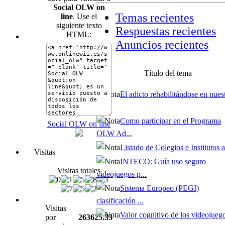
Social OLW on
Temas recientes
line
. Use el
siguiente texto
Respuestas recientes
HTML:
Anuncios recientes
Título del tema
El adicto rehabilitándose en nues
...
Como participar en el Programa
Social OLW on line
OLW Ad...
Listado de Colegios e Institutos af
Visitas
INTECO: Guía uso seguro
Visitas totales
videojuegos p...
Sistema Europeo (PEGI)
clasificación ...
Visitas
Valor cognitivo de los videojueg
por
263625.33