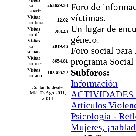
Foro de informac
por
263629.33
usuario:
víctimas.
Visitas
12.02
por hora:
Un lugar de encu
Visitas
288.49
por día:
género.
Visitas
por
2019.46
Foro social para 
semana:
Visitas
programa Social
8654.81
por mes:
Subforos:
Visitas
105300.22
por año:
Información
Contando desde:
ACTIVIDADES Ig
Mié, 03 Ago 2011,
23:13
Artículos Violen
Psicología - Ref
Mujeres, ¡hablad