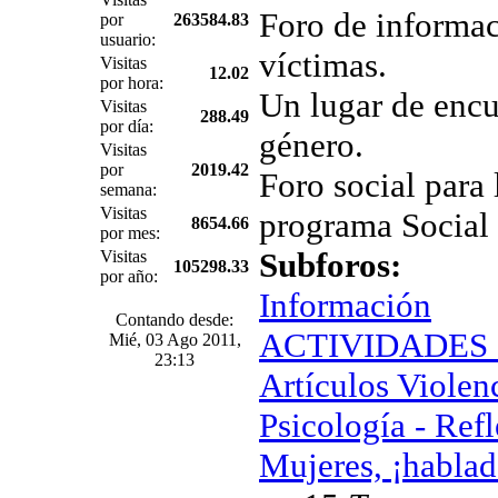
Foro de informac
por
263584.83
usuario:
víctimas.
Visitas
12.02
por hora:
Un lugar de encu
Visitas
288.49
por día:
género.
Visitas
por
2019.42
Foro social para 
semana:
Visitas
programa Social
8654.66
por mes:
Subforos:
Visitas
105298.33
por año:
Información
Contando desde:
ACTIVIDADES Ig
Mié, 03 Ago 2011,
23:13
Artículos Violen
Psicología - Ref
Mujeres, ¡hablad