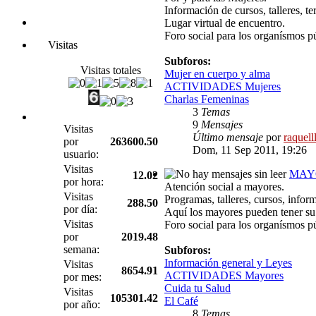
Información de cursos, talleres, te
Lugar virtual de encuentro.
Foro social para los organísmos p
Visitas
Subforos:
Visitas totales
Mujer en cuerpo y alma
ACTIVIDADES Mujeres
Charlas Femeninas
3
Temas
9
Mensajes
Visitas
Último mensaje
por
raquell
por
263600.50
Dom, 11 Sep 2011, 19:26
usuario:
Visitas
MAY
12.02
por hora:
Atención social a mayores.
Visitas
Programas, talleres, cursos, infor
288.50
por día:
Aquí los mayores pueden tener su 
Visitas
Foro social para los organísmos p
por
2019.48
semana:
Subforos:
Información general y Leyes
Visitas
8654.91
ACTIVIDADES Mayores
por mes:
Cuida tu Salud
Visitas
105301.42
El Café
por año:
8
Temas