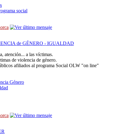
s
programa social
lorca
ENCIA de GÉNERO - IGUALDAD
 atención... a las víctimas.
ctimas de violencia de género.
úblicos afiliados al programa Social OLW "on line"
ncia Género
ldad
lorca
ER