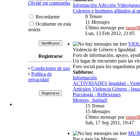
Olvidé mi contraseña
Información Adicción Videojuego
Colegios e Institutos afiliados al 
8
Temas
Recordarme
11
Mensajes
Ocultarme en esta
Último mensaje
por
raquell
sesión
Lun, 13 Feb 2012, 21:05
VIOL
Violencia de Género e Igualdad.
Foro de información, apoyo, ayuda,
Registrarse
Un lugar de encuentro para las ví
Foro social para los organísmos p
•
Condiciones de uso
Subforos:
•
Política de
Información
privacidad
ACTIVIDADES Igualdad - Viole
Artículos Violencia Género - Igua
Psicología - Reflexiones
Mujeres, ¡hablad!
15
Temas
15
Mensajes
Último mensaje
por
raquell
Sab, 17 Sep 2011, 19:47
MUJ
Por y para las Mujeres.