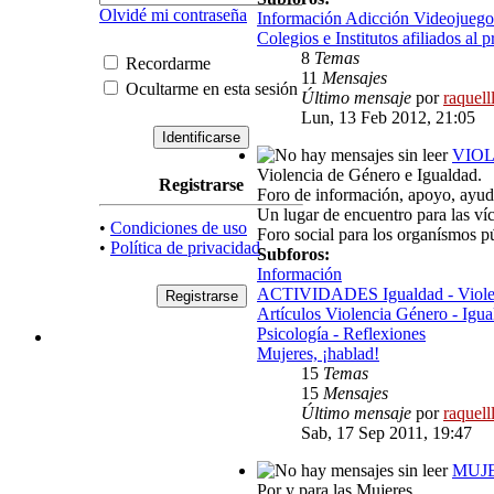
Olvidé mi contraseña
Información Adicción Videojuego
Colegios e Institutos afiliados al 
8
Temas
Recordarme
11
Mensajes
Ocultarme en esta sesión
Último mensaje
por
raquell
Lun, 13 Feb 2012, 21:05
VIOL
Violencia de Género e Igualdad.
Registrarse
Foro de información, apoyo, ayuda,
Un lugar de encuentro para las ví
•
Condiciones de uso
Foro social para los organísmos p
•
Política de privacidad
Subforos:
Información
ACTIVIDADES Igualdad - Viole
Artículos Violencia Género - Igua
Psicología - Reflexiones
Mujeres, ¡hablad!
15
Temas
15
Mensajes
Último mensaje
por
raquell
Sab, 17 Sep 2011, 19:47
MUJ
Por y para las Mujeres.