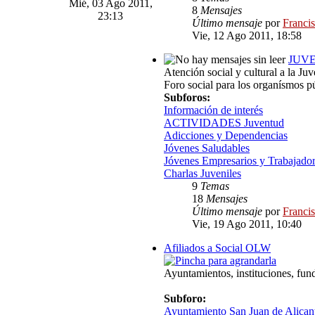
Mié, 03 Ago 2011,
8
Mensajes
23:13
Último mensaje
por
Franci
Vie, 12 Ago 2011, 18:58
JUV
Atención social y cultural a la Juv
Foro social para los organísmos p
Subforos:
Información de interés
ACTIVIDADES Juventud
Adicciones y Dependencias
Jóvenes Saludables
Jóvenes Empresarios y Trabajado
Charlas Juveniles
9
Temas
18
Mensajes
Último mensaje
por
Franci
Vie, 19 Ago 2011, 10:40
Afiliados a Social OLW
Ayuntamientos, instituciones, fun
Subforo:
Ayuntamiento San Juan de Alican