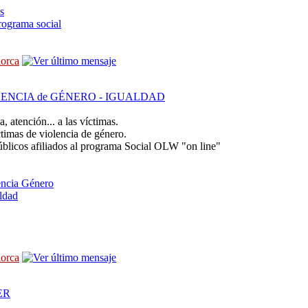
s
programa social
lorca
ENCIA de GÉNERO - IGUALDAD
 atención... a las víctimas.
ctimas de violencia de género.
úblicos afiliados al programa Social OLW "on line"
ncia Género
ldad
lorca
ER