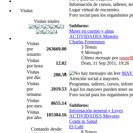
Información de cursos, talleres, te
Lugar virtual de encuentro.
Visitas
Foro social para los organísmos p
Visitas totales
Subforos:
Mujer en cuerpo y alma
ACTIVIDADES Mujeres
Charlas Femeninas
Visitas
3
Temas
por
263669.00
9
Mensajes
usuario:
Último mensaje
por
raquell
Visitas
12.02
Dom, 11 Sep 2011, 19:26
por hora:
Visitas
MAY
288.50
por día:
Atención social a mayores.
Visitas
Programas, talleres, cursos, infor
por
2019.53
Aquí los mayores pueden tener su 
semana:
Foro social para los organísmos p
Visitas
8655.14
Subforos:
por mes:
Información general y Leyes
Visitas
105304.16
ACTIVIDADES Mayores
por año:
Cuida tu Salud
El Café
Contando desde:
8
Temas