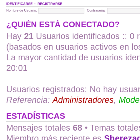
IDENTIFICARSE
•
REGISTRARSE
Nombre de Usuario:
Contraseña:
¿QUIÉN ESTÁ CONECTADO?
Hay
21
Usuarios identificados :: 0 
(basados en usuarios activos en lo
La mayor cantidad de usuarios iden
20:01
Usuarios registrados: No hay usuari
Referencia:
Administradores
,
Moder
ESTADÍSTICAS
Mensajes totales
68
• Temas total
Miembro más reciente es
Shereza