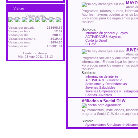
MAYO
Atenció
Visitas
Programas, talleres, cursos, informac
Aquí los mayores pueden tener su lug
Visitas totales
Foro social para los organísmos públ
"on line"
Visitas por usuario:
263608.67
Subforos:
Visitas por hora:
12.02
Información general y Leyes
Visitas por día:
288.50
ACTIVIDADES Mayores
Visitas por semana:
2019.48
Cuida tu Salud
Visitas por mes:
8654.90
El Café
Visitas por año:
105301.31
JUVE
Contando desde:
Atención
Mié, 03 Ago 2011, 23:13
Programas sociales y culturales, tall
información... En este lugar los jóve
Foro social para los organísmos públ
"on line"
Subforos:
Información de interés
ACTIVIDADES Juventud
Adicciones y Dependencias
Jóvenes Saludables
Jóvenes Empresarios y Trabajado
Charlas Juveniles
Afiliados a Social OLW
Ayuntamientos, instituciones, fundacio
programa Social OLW tienen aquí su 
Subforo:
Ayuntamiento San Juan de Alicante