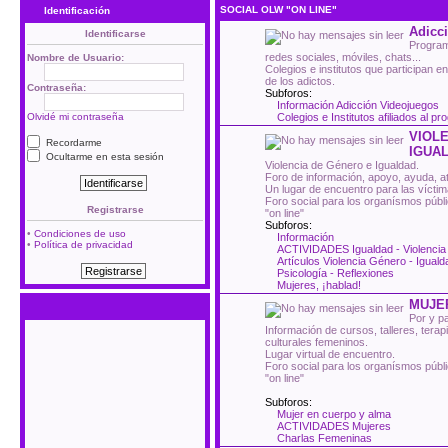
SOCIAL OLW "ON LINE"
Identificación
Adicci
Identificarse
Program
redes sociales, móviles, chats...
Nombre de Usuario:
Colegios e institutos que participan e
de los adictos.
Contraseña:
Subforos:
Información Adicción Videojuegos
Olvidé mi contraseña
Colegios e Institutos afiliados al p
VIOLE
Recordarme
IGUA
Ocultarme en esta sesión
Violencia de Género e Igualdad.
Foro de información, apoyo, ayuda, ate
Un lugar de encuentro para las víctim
Foro social para los organísmos públ
Registrarse
"on line"
Subforos:
•
Condiciones de uso
Información
•
Política de privacidad
ACTIVIDADES Igualdad - Violenci
Artículos Violencia Género - Iguald
Psicología - Reflexiones
Mujeres, ¡hablad!
MUJE
Por y p
Información de cursos, talleres, tera
culturales femeninos.
Lugar virtual de encuentro.
Foro social para los organísmos públ
"on line"
Subforos:
Mujer en cuerpo y alma
ACTIVIDADES Mujeres
Charlas Femeninas