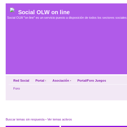
Social OLW on line
Social OLW "on line" es un servicio puesto a disposición de todos los sectores social
Red Social
Portal
‹
Asociación
•
Portal/Foro Juegos
Foro
Buscar temas sin respuesta
•
Ver temas activos