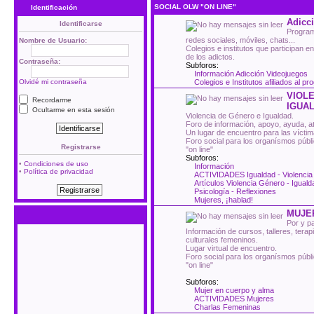
SOCIAL OLW "ON LINE"
Identificación
Adicci
Identificarse
Program
redes sociales, móviles, chats...
Nombre de Usuario:
Colegios e institutos que participan e
de los adictos.
Contraseña:
Subforos:
Información Adicción Videojuegos
Olvidé mi contraseña
Colegios e Institutos afiliados al p
VIOLE
Recordarme
IGUA
Ocultarme en esta sesión
Violencia de Género e Igualdad.
Foro de información, apoyo, ayuda, ate
Un lugar de encuentro para las víctim
Foro social para los organísmos públ
Registrarse
"on line"
Subforos:
•
Condiciones de uso
Información
•
Política de privacidad
ACTIVIDADES Igualdad - Violenci
Artículos Violencia Género - Iguald
Psicología - Reflexiones
Mujeres, ¡hablad!
MUJE
Por y p
Información de cursos, talleres, tera
culturales femeninos.
Lugar virtual de encuentro.
Foro social para los organísmos públ
"on line"
Subforos:
Mujer en cuerpo y alma
ACTIVIDADES Mujeres
Charlas Femeninas