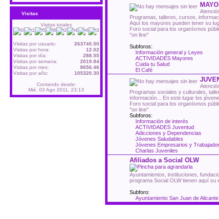
MAYO
Atenció
Visitas
Programas, talleres, cursos, informac
Aquí los mayores pueden tener su lug
Visitas totales
Foro social para los organísmos públ
"on line"
Visitas por usuario:
263740.50
Subforos:
Visitas por hora:
12.02
Información general y Leyes
Visitas por día:
288.55
ACTIVIDADES Mayores
Visitas por semana:
2019.84
Cuida tu Salud
Visitas por mes:
8656.46
El Café
Visitas por año:
105320.30
JUVE
Contando desde:
Atención
Mié, 03 Ago 2011, 23:13
Programas sociales y culturales, tall
información... En este lugar los jóve
Foro social para los organísmos públ
"on line"
Subforos:
Información de interés
ACTIVIDADES Juventud
Adicciones y Dependencias
Jóvenes Saludables
Jóvenes Empresarios y Trabajado
Charlas Juveniles
Afiliados a Social OLW
Ayuntamientos, instituciones, fundacio
programa Social OLW tienen aquí su 
Subforo:
Ayuntamiento San Juan de Alicante