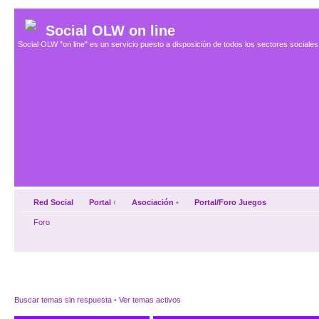
Social OLW on line
Social OLW "on line" es un servicio puesto a disposición de todos los sectores social
Red Social
Portal
‹
Asociación
•
Portal/Foro Juegos
Foro
Buscar temas sin respuesta
•
Ver temas activos