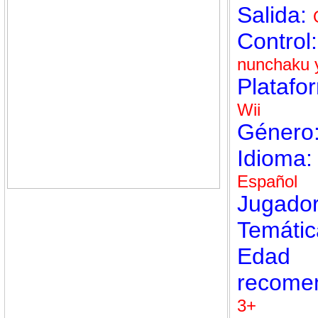
Salida:
Control
nunchaku 
Platafo
Wii
Género
Idioma
Español
Jugado
Temáti
Edad
recome
3+