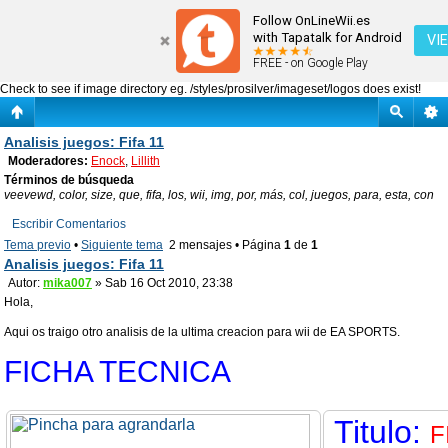
Analisis juegos: Fifa 11
Follow OnLineWii.es
with Tapatalk for Android
VI
FREE - on Google Play
Check to see if image directory eg. /styles/prosilver/imageset/logos does exist!
Analisis juegos: Fifa 11
Moderadores:
Enock
,
Lillith
Términos de búsqueda
veevewd, color, size, que, fifa, los, wii, img, por, más, col, juegos, para, esta, con
Escribir Comentarios
Tema previo
•
Siguiente tema
2 mensajes • Página
1
de
1
Analisis juegos: Fifa 11
Autor:
mika007
» Sab 16 Oct 2010, 23:38
Hola,
Aqui os traigo otro analisis de la ultima creacion para wii de EA SPORTS.
FICHA TECNICA
Titulo:
F