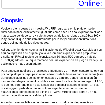
Online:
Sinopsis:
Vuelve a oler a césped en nuestra Wii. FIFA regresa, y en la plataforma de
Nintendo lo hace exactamente igual que como hace un año, explorando el lado
más arcade del deporte rey y alejándose así de las versiones para Xbox 360 y
PlayStation 3, que apuestan duramente por la mejor simulación futbolística
dentro del mundo de los videojuegos.
Así pues, teniendo en cuenta las limitaciones de Wii, el director Kaz Makita y su
equipo regresan a su original y a la vez -creemos- que acertada propuesta:
diseñar un FIFA 11 repleto de licencias, con 30 ligas, 500 equipos y más de
15.000 jugadores... aunque marcado por una experiencia de juego arcade y un
estilo mucho más desenfadado.
Para empezar, aquí eso de los rostros fidedignos y el "motion capture" se obvian
por completo para dejar paso a unos diseños de futbolistas caricaturizados (eso
sí, reconocibles), que se meten en estadios y partidos donde hasta el balón
desprende ráfagas de viento visibles a su paso. Fue la anterior entrega, FIFA 10,
la que nos sorprendió con esta fantasiosa perspectiva sobre el fútbol. En esta
ocasión, gran parte de aquello continúa vigente, aunque con ciertas
matizaciones (por ejemplo, se elimina el "Oliver y Benji") que logran un más
cuidado equilibrio entre realidad y ficción.
Ahora lanzaremos faltas teniendo en cuenta un indicador de potencia y -