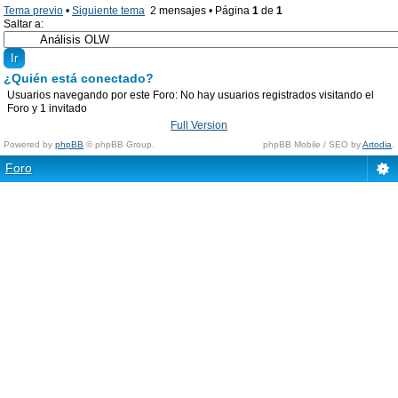
Tema previo
•
Siguiente tema
2 mensajes • Página
1
de
1
Saltar a:
¿Quién está conectado?
Usuarios navegando por este Foro: No hay usuarios registrados visitando el
Foro y 1 invitado
Full Version
Powered by
phpBB
© phpBB Group.
phpBB Mobile / SEO by
Artodia
.
Foro