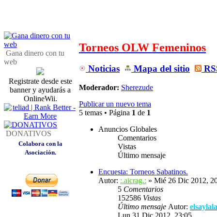
Torneos OLW Femeninos
Gana dinero con tu
web
Noticias
Mapa del sitio
RSS
Registrate desde este
Moderador:
Sherezude
banner y ayudarás a
OnlineWii.
Publicar un nuevo tema
5 temas • Página
1
de
1
Anuncios Globales
DONATIVOS
Comentarios
Colabora con la
Vistas
Asociación.
Último mensaje
Encuesta: Torneos Sabatinos.
Autor:
:.aicrag.:
» Mié 26 Dic 2012, 2
5
Comentarios
152586
Vistas
Último mensaje
Autor:
elsaylal
Lun 31 Dic 2012, 23:05