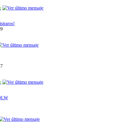
:
straros!
09
47
:
 OLW