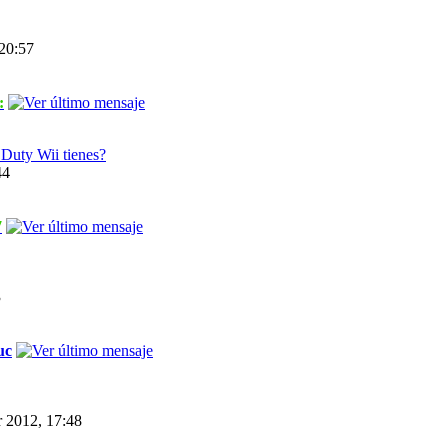
20:57
:
uty Wii tienes?
44
7
3
uc
 2012, 17:48