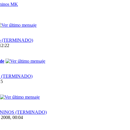
ninos MK
1
ino (TERMINADO)
12:22
de
OLW (TERMINADO)
15
FEMENINOS (TERMINADO)
2008, 00:04