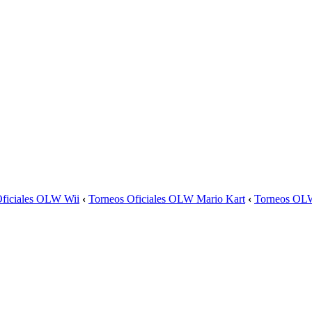
Oficiales OLW Wii
‹
Torneos Oficiales OLW Mario Kart
‹
Torneos OL