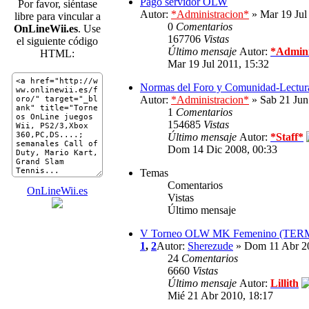
Pago servidor OLW
Por favor, siéntase
Autor:
*Administracion*
» Mar 19 Jul
libre para vincular a
0
Comentarios
OnLineWii.es
. Use
167706
Vistas
el siguiente código
Último mensaje
Autor:
*Admini
HTML:
Mar 19 Jul 2011, 15:32
Normas del Foro y Comunidad-Lectura
Autor:
*Administracion*
» Sab 21 Jun
1
Comentarios
154685
Vistas
Último mensaje
Autor:
*Staff*
Dom 14 Dic 2008, 00:33
Temas
Comentarios
OnLineWii.es
Vistas
Último mensaje
V Torneo OLW MK Femenino (TE
1
,
2
Autor:
Sherezude
» Dom 11 Abr 20
24
Comentarios
6660
Vistas
Último mensaje
Autor:
Lillith
Mié 21 Abr 2010, 18:17