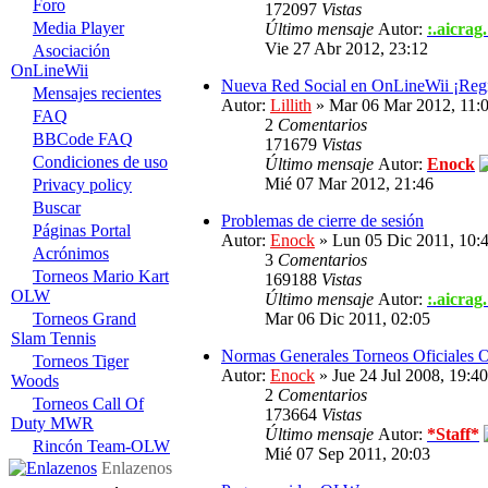
Foro
172097
Vistas
Media Player
Último mensaje
Autor:
:.aicrag.
Vie 27 Abr 2012, 23:12
Asociación
OnLineWii
Nueva Red Social en OnLineWii ¡Regi
Mensajes recientes
Autor:
Lillith
» Mar 06 Mar 2012, 11:
FAQ
2
Comentarios
BBCode FAQ
171679
Vistas
Condiciones de uso
Último mensaje
Autor:
Enock
Mié 07 Mar 2012, 21:46
Privacy policy
Buscar
Problemas de cierre de sesión
Páginas Portal
Autor:
Enock
» Lun 05 Dic 2011, 10:
Acrónimos
3
Comentarios
Torneos Mario Kart
169188
Vistas
OLW
Último mensaje
Autor:
:.aicrag.
Torneos Grand
Mar 06 Dic 2011, 02:05
Slam Tennis
Normas Generales Torneos Oficiales
Torneos Tiger
Autor:
Enock
» Jue 24 Jul 2008, 19:40
Woods
2
Comentarios
Torneos Call Of
173664
Vistas
Duty MWR
Último mensaje
Autor:
*Staff*
Rincón Team-OLW
Mié 07 Sep 2011, 20:03
Enlazenos