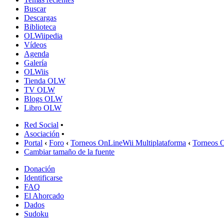
Buscar
Descargas
Biblioteca
OLWiipedia
Vídeos
Agenda
Galería
OLWiis
Tienda OLW
TV OLW
Blogs OLW
Libro OLW
Red Social
•
Asociación
•
Portal
‹
Foro
‹
Torneos OnLineWii Multiplataforma
‹
Torneos 
Cambiar tamaño de la fuente
Donación
Identificarse
FAQ
El Ahorcado
Dados
Sudoku