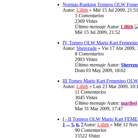
Normas-Ranking Torneos OLW Feme
Autor:
Lillith
» Mié 15 Jul 2009, 21:5
1
Comentarios
2369
Vistas
Último mensaje
Autor:
Lillith
Mié 15 Jul 2009, 21:52
IV Torneo OLW Mario Kart Femen
Autor:
Sherezude
» Vie 17 Abr 2009, 
8
Comentarios
2903
Vistas
Último mensaje
Autor:
Sherezu
Dom 03 May 2009, 18:02
III Torneo Mario Kart Femenino 
Autor:
Lillith
» Lun 23 Mar 2009, 10:
11
Comentarios
3045
Vistas
Último mensaje
Autor:
maribel
Mar 31 Mar 2009, 17:47
I - II Torneos OLW Mario Kart 
1
...
5
,
6
,
7
Autor:
Lillith
» Mié 12 Nov 
90
Comentarios
15522
Vistas