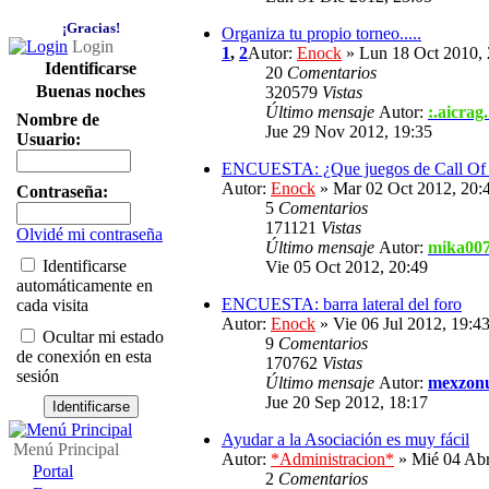
¡Gracias!
Organiza tu propio torneo.....
Login
1
,
2
Autor:
Enock
» Lun 18 Oct 2010, 
Identificarse
20
Comentarios
Buenas noches
320579
Vistas
Último mensaje
Autor:
:.aicrag.
Nombre de
Jue 29 Nov 2012, 19:35
Usuario:
ENCUESTA: ¿Que juegos de Call Of D
Autor:
Enock
» Mar 02 Oct 2012, 20:
Contraseña:
5
Comentarios
171121
Vistas
Olvidé mi contraseña
Último mensaje
Autor:
mika00
Identificarse
Vie 05 Oct 2012, 20:49
automáticamente en
ENCUESTA: barra lateral del foro
cada visita
Autor:
Enock
» Vie 06 Jul 2012, 19:4
Ocultar mi estado
9
Comentarios
de conexión en esta
170762
Vistas
sesión
Último mensaje
Autor:
mexzon
Jue 20 Sep 2012, 18:17
Ayudar a la Asociación es muy fácil
Menú Principal
Autor:
*Administracion*
» Mié 04 Abr
Portal
2
Comentarios