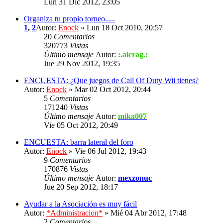
Lun 31 Dic 2012, 23:05
Organiza tu propio torneo.....
1
,
2
Autor:
Enock
» Lun 18 Oct 2010, 20:57
20
Comentarios
320773
Vistas
Último mensaje
Autor:
:.aicrag.:
Jue 29 Nov 2012, 19:35
ENCUESTA: ¿Que juegos de Call Of Duty Wii tienes?
Autor:
Enock
» Mar 02 Oct 2012, 20:44
5
Comentarios
171240
Vistas
Último mensaje
Autor:
mika007
Vie 05 Oct 2012, 20:49
ENCUESTA: barra lateral del foro
Autor:
Enock
» Vie 06 Jul 2012, 19:43
9
Comentarios
170876
Vistas
Último mensaje
Autor:
mexzonuc
Jue 20 Sep 2012, 18:17
Ayudar a la Asociación es muy fácil
Autor:
*Administracion*
» Mié 04 Abr 2012, 17:48
2
Comentarios