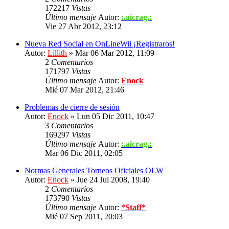
172217
Vistas
Último mensaje
Autor:
:.aicrag.:
Vie 27 Abr 2012, 23:12
Nueva Red Social en OnLineWii ¡Registraros!
Autor:
Lillith
» Mar 06 Mar 2012, 11:09
2
Comentarios
171797
Vistas
Último mensaje
Autor:
Enock
Mié 07 Mar 2012, 21:46
Problemas de cierre de sesión
Autor:
Enock
» Lun 05 Dic 2011, 10:47
3
Comentarios
169297
Vistas
Último mensaje
Autor:
:.aicrag.:
Mar 06 Dic 2011, 02:05
Normas Generales Torneos Oficiales OLW
Autor:
Enock
» Jue 24 Jul 2008, 19:40
2
Comentarios
173790
Vistas
Último mensaje
Autor:
*Staff*
Mié 07 Sep 2011, 20:03