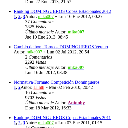
Dom 27 Ene 2013, 21:57
Ranking DOMINGUEROS Copas Estacionales 2012
1
,
2
,
3
Autor:
mika007
» Lun 16 Ene 2012, 00:27
37
Comentarios
7825
Vistas
Último mensaje
Autor:
mika007
Jue 10 Ene 2013, 08:45
Cambio de hora Torneos DOMINGUEROS Verano
Autor:
mika007
» Lun 02 Jul 2012, 20:54
2
Comentarios
2292
Vistas
Último mensaje
Autor:
mika007
Lun 16 Jul 2012, 03:38
Normativa-Formato Competición Domingueros
1
,
2
Autor:
Lillith
» Mar 02 Feb 2010, 20:42
16
Comentarios
9702
Vistas
Último mensaje
Autor:
Antonhy
Dom 18 Mar 2012, 16:33
Ranking DOMINGUEROS Copas Estacionales 2011
1
,
2
,
3
Autor:
mika007
» Lun 03 Ene 2011, 01:15
44
Comentarios