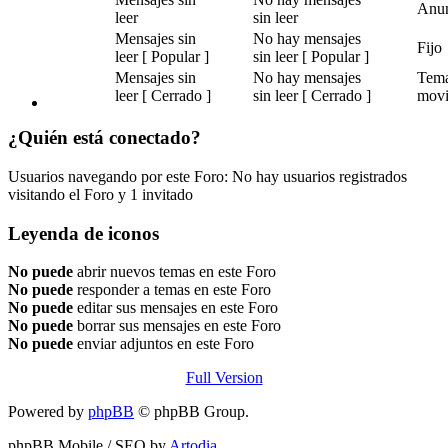
Anu
leer
sin leer
Mensajes sin
No hay mensajes
Fijo
leer [ Popular ]
sin leer [ Popular ]
Mensajes sin
No hay mensajes
Tem
leer [ Cerrado ]
sin leer [ Cerrado ]
mov
¿Quién está conectado?
Usuarios navegando por este Foro: No hay usuarios registrados
visitando el Foro y 1 invitado
Leyenda de iconos
No puede
abrir nuevos temas en este Foro
No puede
responder a temas en este Foro
No puede
editar sus mensajes en este Foro
No puede
borrar sus mensajes en este Foro
No puede
enviar adjuntos en este Foro
Full Version
Powered by
phpBB
© phpBB Group.
phpBB Mobile / SEO by
Artodia
.