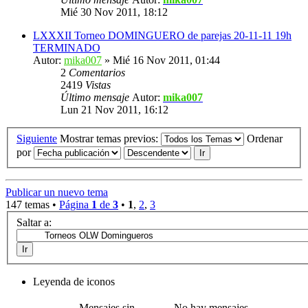
Mié 30 Nov 2011, 18:12
LXXXII Torneo DOMINGUERO de parejas 20-11-11 19h
TERMINADO
Autor:
mika007
» Mié 16 Nov 2011, 01:44
2
Comentarios
2419
Vistas
Último mensaje
Autor:
mika007
Lun 21 Nov 2011, 16:12
Siguiente
Mostrar temas previos:
Ordenar
por
Publicar un nuevo tema
147 temas •
Página
1
de
3
•
1
,
2
,
3
Saltar a:
Leyenda de iconos
Mensajes sin
No hay mensajes