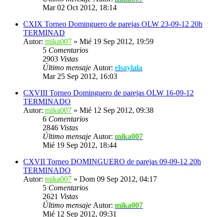
Mar 02 Oct 2012, 18:14
CXIX Torneo Dominguero de parejas OLW 23-09-12 20h
TERMINAD
Autor:
mika007
» Mié 19 Sep 2012, 19:59
5
Comentarios
2903
Vistas
Último mensaje
Autor:
elsaylala
Mar 25 Sep 2012, 16:03
CXVIII Torneo Dominguero de parejas OLW 16-09-12
TERMINADO
Autor:
mika007
» Mié 12 Sep 2012, 09:38
6
Comentarios
2846
Vistas
Último mensaje
Autor:
mika007
Mié 19 Sep 2012, 18:44
CXVII Torneo DOMINGUERO de parejas 09-09-12 20h
TERMINADO
Autor:
mika007
» Dom 09 Sep 2012, 04:17
5
Comentarios
2621
Vistas
Último mensaje
Autor:
mika007
Mié 12 Sep 2012, 09:31