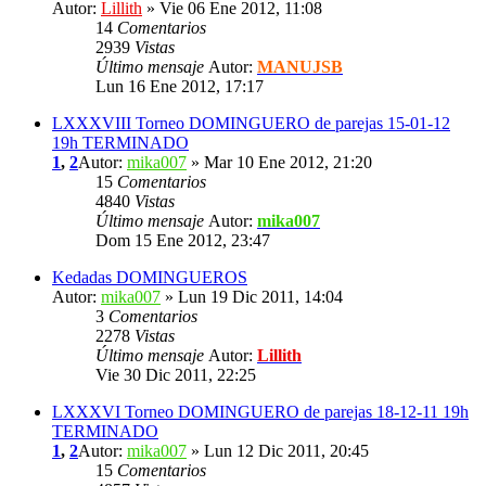
Autor:
Lillith
» Vie 06 Ene 2012, 11:08
14
Comentarios
2939
Vistas
Último mensaje
Autor:
MANUJSB
Lun 16 Ene 2012, 17:17
LXXXVIII Torneo DOMINGUERO de parejas 15-01-12
19h TERMINADO
1
,
2
Autor:
mika007
» Mar 10 Ene 2012, 21:20
15
Comentarios
4840
Vistas
Último mensaje
Autor:
mika007
Dom 15 Ene 2012, 23:47
Kedadas DOMINGUEROS
Autor:
mika007
» Lun 19 Dic 2011, 14:04
3
Comentarios
2278
Vistas
Último mensaje
Autor:
Lillith
Vie 30 Dic 2011, 22:25
LXXXVI Torneo DOMINGUERO de parejas 18-12-11 19h
TERMINADO
1
,
2
Autor:
mika007
» Lun 12 Dic 2011, 20:45
15
Comentarios