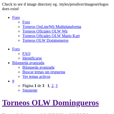
Check to see if image directory eg. /styles/prosilver/imageset/logos
does exist!
Foro
Foro
Torneos OnLineWii Multiplataforma
Torneos Oficiales OLW Wii
Torneos Oficiales OLW Mario Kart
Torneos OLW Domingueros
Foro
FAQ
Identificarse
Búsqueda avanzada
Búsqueda avanzada
Buscar temas sin respuesta
Ver temas activos
#
Página
1
de
3
1
,
2
,
3
Siguiente
Torneos OLW Domingueros