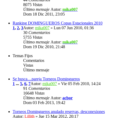
8075
Vistas
Último mensaje
Autor:
mika007
Dom 18 Dic 2011, 23:05
Ranking DOMINGUEROS Copas Estacionales 2010
1
,
2
,
3
Autor:
mika007
» Lun 07 Jun 2010, 01:36
30
Comentarios
5755
Vistas
Último mensaje
Autor:
mika007
Dom 19 Dic 2010, 21:48
Temas Fijos
Comentarios
Vistas
Último mensaje
Se busca....pareja Torneos Domingueros
1
...
5
,
6
,
7
Autor:
mika007
» Vie 05 Feb 2010, 14:24
91
Comentarios
16648
Vistas
Último mensaje
Autor:
acbor
Dom 03 Feb 2013, 19:42
Torneos Domingueros anulado reservas, desconexiones
Autor:
Lillith
» Jue 15 Mar 2012, 20:17