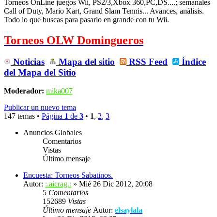
Torneos OnLine juegos Wii, PS2/3,Xbox 360,PC,DS....; semanales
Call of Duty, Mario Kart, Grand Slam Tennis... Avances, análisis.
Todo lo que buscas para pasarlo en grande con tu Wii.
Torneos OLW Domingueros
Noticias
Mapa del sitio
RSS Feed
Índice
del Mapa del Sitio
Moderador:
mika007
Publicar un nuevo tema
147 temas •
Página
1
de
3
•
1
,
2
,
3
Anuncios Globales
Comentarios
Vistas
Último mensaje
Encuesta: Torneos Sabatinos.
Autor:
:.aicrag.:
» Mié 26 Dic 2012, 20:08
5
Comentarios
152689
Vistas
Último mensaje
Autor:
elsaylala