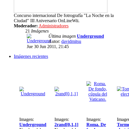
Concurso internacional De fotrografía "La Noche en la
Ciudad" III Aniversario OnLineWii.
Moderador:
Administradores
21
Imágenes
Última imagen
Underground
Autor:
davidmitsu
Jue 30 Jun 2011, 21:45
Imágenes recientes
Imagen:
Imagen:
Imagen:
Image
Underground
2rand[0,1,1]
Roma. De
Torme