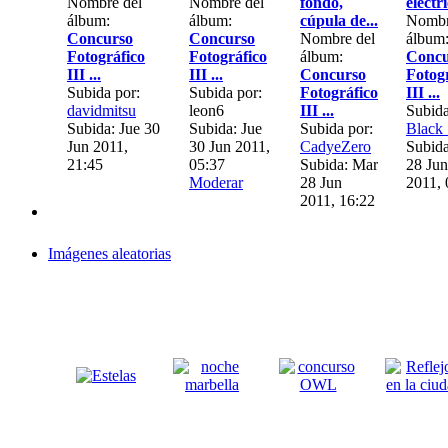
Nombre del
Nombre del
fondo,
electr
álbum:
álbum:
cúpula de...
Nombr
Concurso
Concurso
Nombre del
álbum
Fotográfico
Fotográfico
álbum:
Concu
III ...
III ...
Concurso
Fotog
Subida por:
Subida por:
Fotográfico
III ...
davidmitsu
leon6
III ...
Subida
Subida: Jue 30
Subida: Jue
Subida por:
Black
Jun 2011,
30 Jun 2011,
CadyeZero
Subid
21:45
05:37
Subida: Mar
28 Jun
Moderar
28 Jun
2011, 
2011, 16:22
Imágenes aleatorias