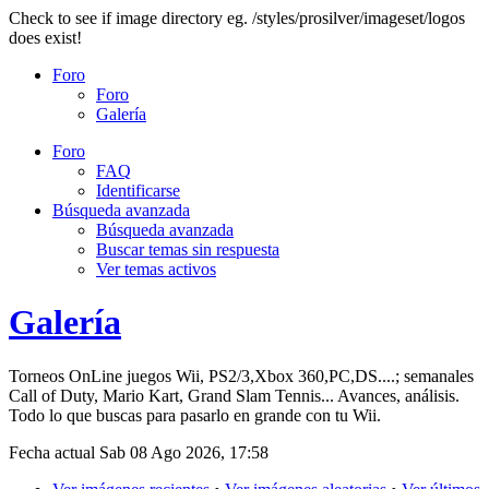
Check to see if image directory eg. /styles/prosilver/imageset/logos
does exist!
Foro
Foro
Galería
Foro
FAQ
Identificarse
Búsqueda avanzada
Búsqueda avanzada
Buscar temas sin respuesta
Ver temas activos
Galería
Torneos OnLine juegos Wii, PS2/3,Xbox 360,PC,DS....; semanales
Call of Duty, Mario Kart, Grand Slam Tennis... Avances, análisis.
Todo lo que buscas para pasarlo en grande con tu Wii.
Fecha actual Sab 08 Ago 2026, 17:58