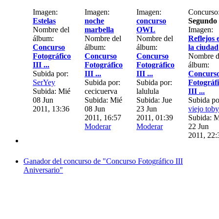
Imagen:
Imagen:
Imagen:
Concurso
Estelas
noche
concurso
Segundo
Nombre del
marbella
OWL
Imagen:
álbum:
Nombre del
Nombre del
Reflejos 
Concurso
álbum:
álbum:
la ciudad
Fotográfico
Concurso
Concurso
Nombre d
III ...
Fotográfico
Fotográfico
álbum:
Subida por:
III ...
III ...
Concurs
SerYey
Subida por:
Subida por:
Fotográf
Subida: Mié
cecicuerva
lalulula
III ...
08 Jun
Subida: Mié
Subida: Jue
Subida po
2011, 13:36
08 Jun
23 Jun
viejo toby
2011, 16:57
2011, 01:39
Subida: M
Moderar
Moderar
22 Jun
2011, 22:
Ganador del concurso de "Concurso Fotográfico III
Aniversario"