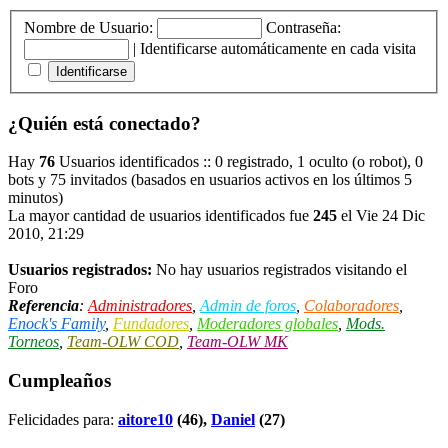
Nombre de Usuario:
Contraseña:
|
Identificarse automáticamente en cada visita
¿Quién está conectado?
Hay
76
Usuarios identificados :: 0 registrado, 1 oculto (o robot), 0
bots y 75 invitados (basados en usuarios activos en los últimos 5
minutos)
La mayor cantidad de usuarios identificados fue
245
el Vie 24 Dic
2010, 21:29
Usuarios registrados:
No hay usuarios registrados visitando el
Foro
Referencia
:
Administradores
,
Admin de foros
,
Colaboradores
,
Enock's Family
,
Fundadores
,
Moderadores globales
,
Mods.
Torneos
,
Team-OLW COD
,
Team-OLW MK
Cumpleaños
Felicidades para:
aitore10
(46),
Daniel
(27)