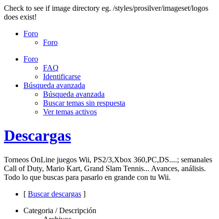
Check to see if image directory eg. /styles/prosilver/imageset/logos
does exist!
Foro
Foro
Foro
FAQ
Identificarse
Búsqueda avanzada
Búsqueda avanzada
Buscar temas sin respuesta
Ver temas activos
Descargas
Torneos OnLine juegos Wii, PS2/3,Xbox 360,PC,DS....; semanales
Call of Duty, Mario Kart, Grand Slam Tennis... Avances, análisis.
Todo lo que buscas para pasarlo en grande con tu Wii.
[
Buscar descargas
]
Categoria / Descripción